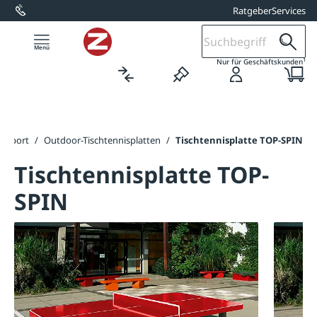
Ratgeber
Services
alt springen
1
Nur für Geschäftskunden
llsport
/
Outdoor-Tischtennisplatten
/
Tischtennisplatte TOP-SPIN
Tischtennisplatte TOP-
SPIN