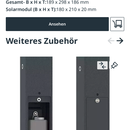
Gesamt- B x H x T:
189 x 298 x 186 mm
Solarmodul (B x H x T):
180 x 210 x 20 mm
Ansehen
Weiteres Zubehör