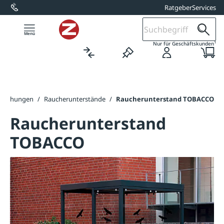
Ratgeber
Services
alt springen
1
Nur für Geschäftskunden
dachungen
/
Raucherunterstände
/
Raucherunterstand TOBACCO
Raucherunterstand
TOBACCO