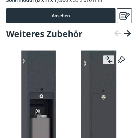
Solarmodul (B x H x T):
960 x 35 x 670 mm
Ansehen
Weiteres Zubehör