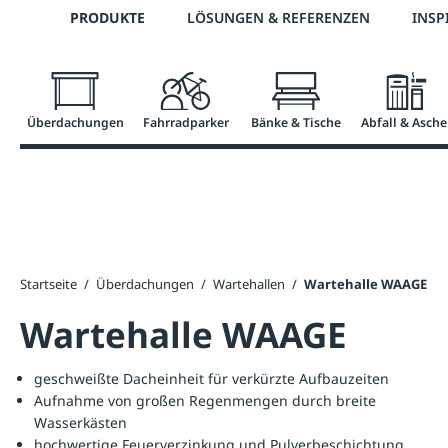
Telefon: 0800 / 100 49 02
PRODUKTE
LÖSUNGEN & REFERENZEN
INSP
springen
Zur Hauptnavigation springen
Überdachungen
Fahrradparker
Bänke & Tische
Abfall & Asche
Startseite
/
Überdachungen
/
Wartehallen
/
Wartehalle WAAGE
Wartehalle WAAGE
geschweißte Dacheinheit für verkürzte Aufbauzeiten
Aufnahme von großen Regenmengen durch breite
Wasserkästen
hochwertige Feuerverzinkung und Pulverbeschichtung