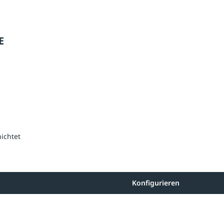
E
ichtet
Konfigurieren