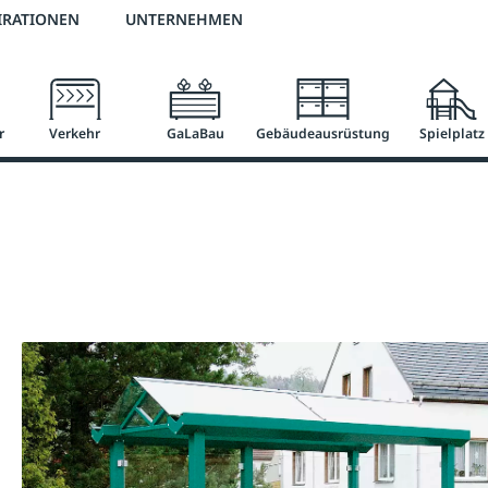
2 % Vorkassen-Skonto
versandkostenfrei ab 50 €
große Produktauswah
IRATIONEN
UNTERNEHMEN
r
Verkehr
GaLaBau
Gebäudeausrüstung
Spielplatz