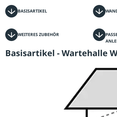
BASISARTIKEL
WAND
WEITERES ZUBEHÖR
PASSE
ANL
Basisartikel - Wartehalle