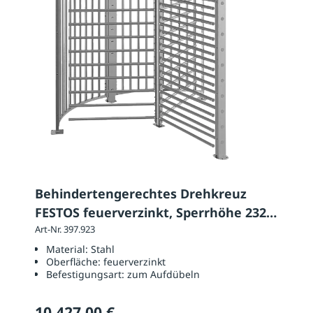
Behindertengerechtes Drehkreuz
FESTOS feuerverzinkt, Sperrhöhe 2320
mm
Art-Nr. 397.923
Material:
Stahl
Oberfläche:
feuerverzinkt
Befestigungsart:
zum Aufdübeln
10.427,00 €