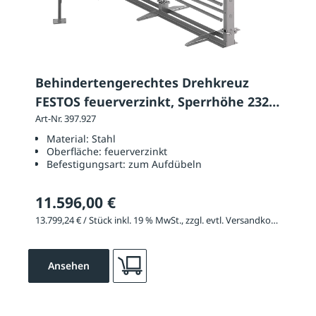
Behindertengerechtes Drehkreuz
FESTOS feuerverzinkt, Sperrhöhe 2320
mm
Art-Nr. 397.927
Material:
Stahl
Oberfläche:
feuerverzinkt
Befestigungsart:
zum Aufdübeln
11.596,00 €
13.799,24 € / Stück inkl. 19 % MwSt., zzgl. evtl. Versandkosten
Ansehen