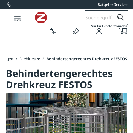
Ratgeber
Services
alt springen
1
Nur für Geschäftskunden
rrungen
/
Drehkreuze
/
Behindertengerechtes Drehkreuz FESTOS
Behindertengerechtes
Drehkreuz FESTOS