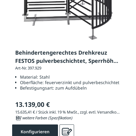
Behindertengerechtes Drehkreuz
FESTOS pulverbeschichtet, Sperrhöhe
2320 mm
Art-Nr. 397.929
Material:
Stahl
Oberfläche:
feuerverzinkt und pulverbeschichtet
Befestigungsart:
zum Aufdübeln
13.139,00 €
15.635,41 € / Stück inkl. 19 % MwSt., zzgl. evtl. Versandkosten
187 weitere Farben (Spezifikation)
Konfigurieren