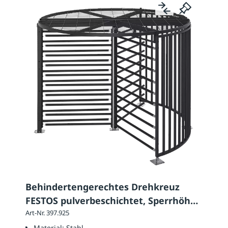
Behindertengerechtes Drehkreuz
FESTOS pulverbeschichtet, Sperrhöhe
2320 mm
Art-Nr. 397.925
Material:
Stahl