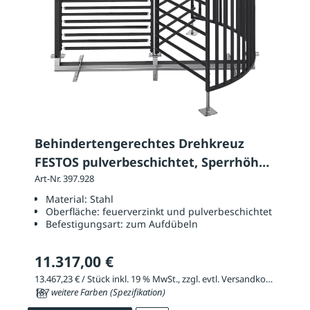
Behindertengerechtes Drehkreuz
FESTOS pulverbeschichtet, Sperrhöhe
2320 mm
Art-Nr. 397.928
Material:
Stahl
Oberfläche:
feuerverzinkt und pulverbeschichtet
Befestigungsart:
zum Aufdübeln
11.317,00 €
13.467,23 € / Stück inkl. 19 % MwSt., zzgl. evtl. Versandkosten
187 weitere Farben (Spezifikation)