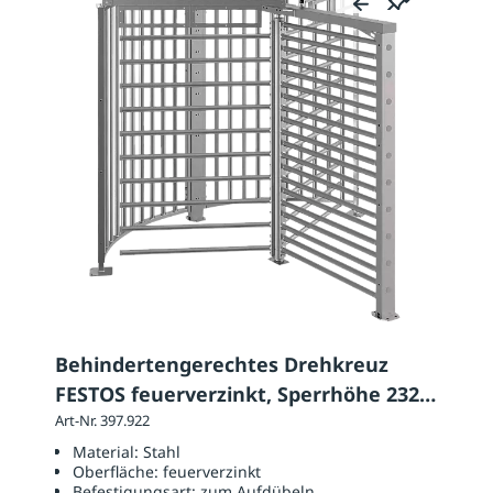
Behindertengerechtes Drehkreuz
FESTOS feuerverzinkt, Sperrhöhe 2320
mm
Art-Nr. 397.922
Material:
Stahl
Oberfläche:
feuerverzinkt
Befestigungsart:
zum Aufdübeln