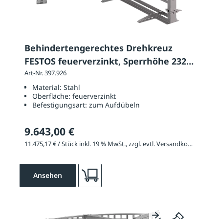
Behindertengerechtes Drehkreuz
FESTOS feuerverzinkt, Sperrhöhe 2320
mm
Art-Nr. 397.926
Material:
Stahl
Oberfläche:
feuerverzinkt
Befestigungsart:
zum Aufdübeln
9.643,00 €
11.475,17 € / Stück inkl. 19 % MwSt., zzgl. evtl. Versandkosten
Ansehen