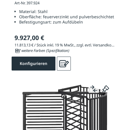
2320 mm
Art-Nr. 397.924
Material:
Stahl
Oberfläche:
feuerverzinkt und pulverbeschichtet
Befestigungsart:
zum Aufdübeln
9.927,00 €
11.813,13 € / Stück inkl. 19 % MwSt., zzgl. evtl. Versandkosten
187 weitere Farben (Spezifikation)
Konfigurieren