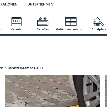
2 % Vorkassen-Skonto
versandkostenfrei ab 50 €
große Produktauswah
IRATIONEN
UNTERNEHMEN
r
Verkehr
GaLaBau
Gebäudeausrüstung
Spielplatz
en
/
Bordsteinrampe LUTTER