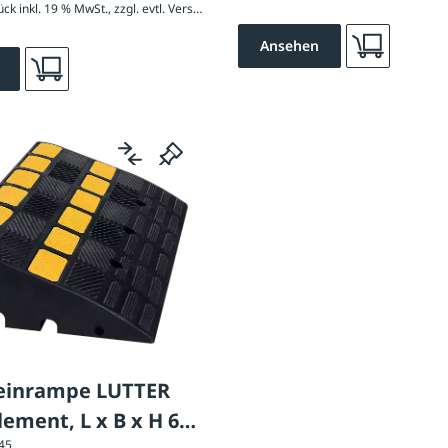
115,07 € / Stück inkl. 19 % MwSt., zzgl. evtl. Versandkosten
Ansehen
einrampe LUTTER
ement, L x B x H 600
045