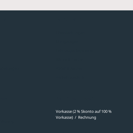
hmen
Sortiment
Überdachungen
Minigaragen
Fahrradparksysteme
Bänke & Tische
stellungen
Abfall & Ascher
Verkehrstechnik
ves
Zahlmethoden
Vorkasse (2 % Skonto auf 100 %
Vorkasse)
/
Rechnung
meldung