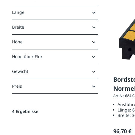
Länge
Breite
Höhe
Höhe über Flur
Gewicht
Bordst
Preis
Normel
Art-Nr. 684.
x 300 
Ausführ
Länge:
6
4 Ergebnisse
Breite:
3
96,70 €