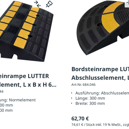
Bordsteinrampe LU
einrampe LUTTER
Abschlusselement, L
ement, L x B x H 600
Art-Nr. 684.046
300 x 300 x 100 mm
044
x 100 mm
Ausführung:
Abschlussele
Länge:
300 mm
ung:
Normelement
Breite:
300 mm
00 mm
00 mm
62,70 €