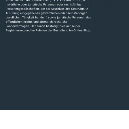
ausschließlich an Unternehmer (i. S. v. § 14 Abs. 1 BGB, d. h.
natürliche oder juristische Personen oder rechtsfähige
Stellenauschre
Personengesellschaften, die bei Abschluss des Geschäfts in
Ausübung eingegebenen gewerblichen oder selbständigen
beruflichen Tätigkeit handeln) sowie juristische Personen des
öffentlichen Rechts und öffentlich rechtliche
Sondervermögen. Der Kunde bestätigt dies mit seiner
Registrierung und im Rahmen der Bestellung im Online-Shop.