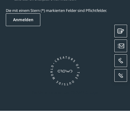
Die mit einem Stern (*) markierten Felder sind Pflichtfelder.
Anmelden
K
E
A
R
Ein Unternehmen der CROWD-Gruppe