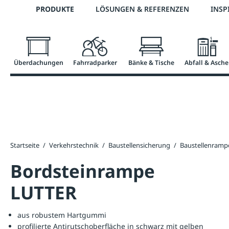
Telefon: 0800 / 100 49 02
PRODUKTE
LÖSUNGEN & REFERENZEN
INSP
springen
Zur Hauptnavigation springen
Überdachungen
Fahrradparker
Bänke & Tische
Abfall & Asche
Startseite
/
Verkehrstechnik
/
Baustellensicherung
/
Baustellenramp
Bordsteinrampe
LUTTER
aus robustem Hartgummi
profilierte Antirutschoberfläche in schwarz mit gelben