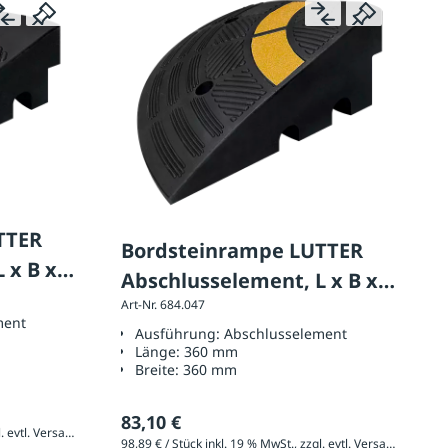
TTER
Bordsteinrampe LUTTER
 x B x H
Abschlusselement, L x B x H
Art-Nr. 684.047
360 x 360 x 150 mm
ment
Ausführung:
Abschlusselement
Länge:
360 mm
Breite:
360 mm
83,10 €
74,61 € / Stück inkl. 19 % MwSt., zzgl. evtl. Versandkosten
98,89 € / Stück inkl. 19 % MwSt., zzgl. evtl. Versandkosten