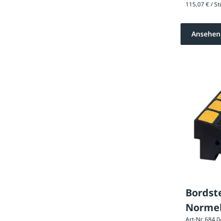
Ansehen
Bordst
Normel
Art-Nr. 684.