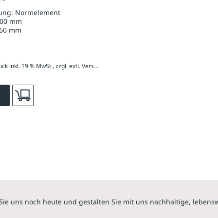
x 150 mm
ung:
Normelement
00 mm
60 mm
159,70 € / Stück inkl. 19 % MwSt., zzgl. evtl. Versandkosten
Sie uns noch heute und gestalten Sie mit uns nachhaltige, lebens