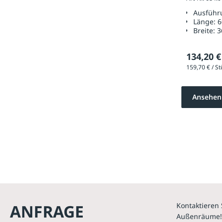
x 360 
Ausführ
Länge:
6
Breite:
3
134,20 €
Ansehen
ANFRAGE
Kontaktieren 
Außenräume!