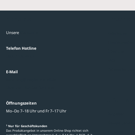
Kontakte
Unterne
Unsere
Standorte
Referenzen
Themenwelten
Telefon Hotline
Über uns
0800 / 100 49 02
FAQ
Datenschutzein
E-Mail
beratung@ziegler-metall.de
Oder zum Kontaktformular
Informati
Öffnungszeiten
Mo–Do 7–18 Uhr und Fr 7–17 Uhr
Ratgeber
Newsletter-An
1
Nur für Geschäftskunden
Das Produktangebot in unserem Online-Shop richtet sich
Kataloge