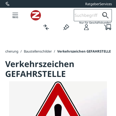
Ratgeber
Services
alt springen
1
Nur für Geschäftskunden
lensicherung
/
Baustellenschilder
/
Verkehrszeichen GEFAHRSTELLE
Verkehrszeichen
GEFAHRSTELLE