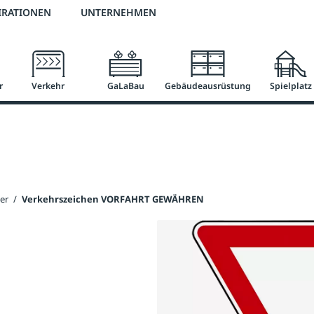
2 % Vorkassen-Skonto
versandkostenfrei ab 50 €
große Produktauswah
IRATIONEN
UNTERNEHMEN
r
Verkehr
GaLaBau
Gebäudeausrüstung
Spielplatz
er
/
Verkehrszeichen VORFAHRT GEWÄHREN