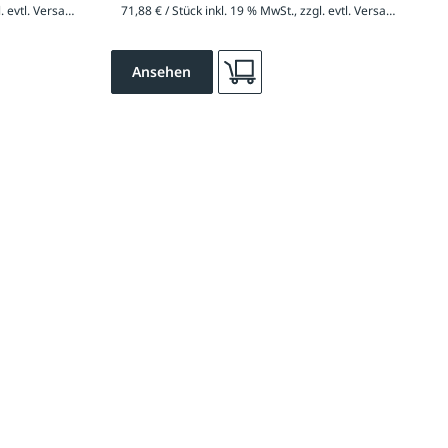
91,75 € / Stück inkl. 19 % MwSt., zzgl. evtl. Versandkosten
71,88 € / Stück inkl. 19 % MwSt., zzgl. evtl. Versandkosten
Ansehen