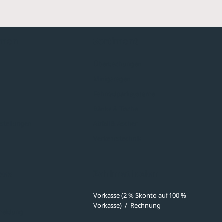
hmen
Sortiment
Überdachungen
Minigaragen
Fahrradparksysteme
Bänke & Tische
stellungen
Abfall & Ascher
Verkehrstechnik
ves
Zahlmethoden
Vorkasse (2 % Skonto auf 100 %
Vorkasse)
/
Rechnung
meldung