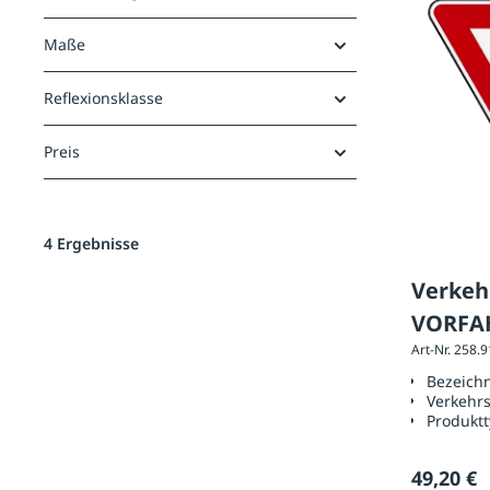
Maße
Reflexionsklasse
Preis
4 Ergebnisse
Verkeh
VORFA
Art-Nr. 258.
Seiten
Bezeich
Verkehr
Produkt
49,20 €