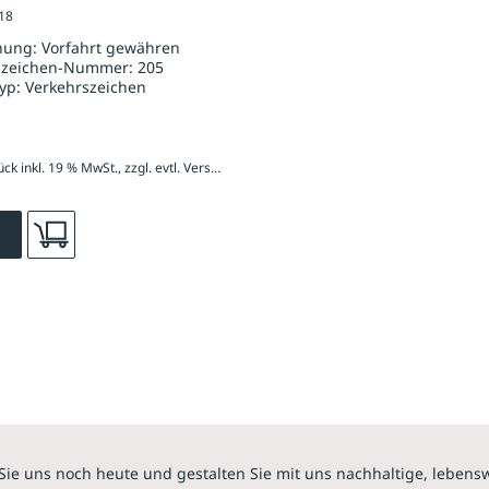
818
länge 900 mm, RA 2
nung:
Vorfahrt gewähren
szeichen-Nummer:
205
typ:
Verkehrszeichen
110,19 € / Stück inkl. 19 % MwSt., zzgl. evtl. Versandkosten
Sie uns noch heute und gestalten Sie mit uns nachhaltige, lebens