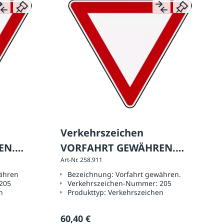
Verkehrszeichen
EN.
VORFAHRT GEWÄHREN.
Art-Nr. 258.911
, RA 1
Seitenlänge 630 mm, RA 2
ähren
Bezeichnung:
Vorfahrt gewähren.
205
Verkehrszeichen-Nummer:
205
n
Produkttyp:
Verkehrszeichen
60,40 €