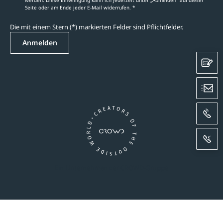
werden. Diese Einwilligung kann ich jederzeit unter „Abmelden‘‘ auf dieser
Seite oder am Ende jeder E-Mail widerrufen. *
Die mit einem Stern (*) markierten Felder sind Pflichtfelder.
Anmelden
K
E
A
R
Ein Unternehmen der CROWD-Gruppe