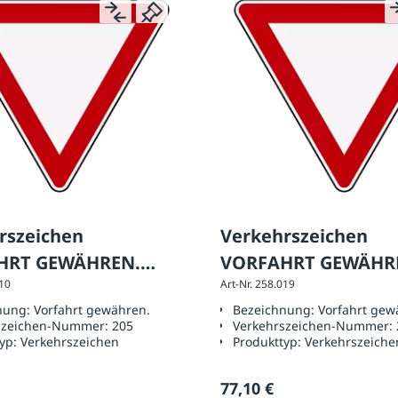
rszeichen
Verkehrszeichen
HRT GEWÄHREN.
VORFAHRT GEWÄHR
910
Art-Nr. 258.019
länge 630 mm, RA 1
Seitenlänge 900 mm
nung:
Vorfahrt gewähren.
Bezeichnung:
Vorfahrt gew
szeichen-Nummer:
205
Verkehrszeichen-Nummer:
typ:
Verkehrszeichen
Produkttyp:
Verkehrszeiche
77,10 €