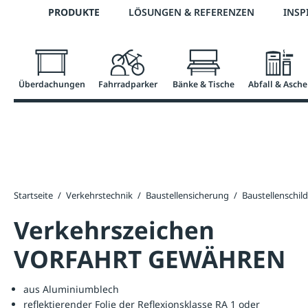
Telefon: 0800 / 100 49 02
PRODUKTE
LÖSUNGEN & REFERENZEN
INSP
springen
Zur Hauptnavigation springen
Überdachungen
Fahrradparker
Bänke & Tische
Abfall & Asche
Startseite
/
Verkehrstechnik
/
Baustellensicherung
/
Baustellenschild
Verkehrszeichen
VORFAHRT GEWÄHREN
aus Aluminiumblech
reflektierender Folie der Reflexionsklasse RA 1 oder