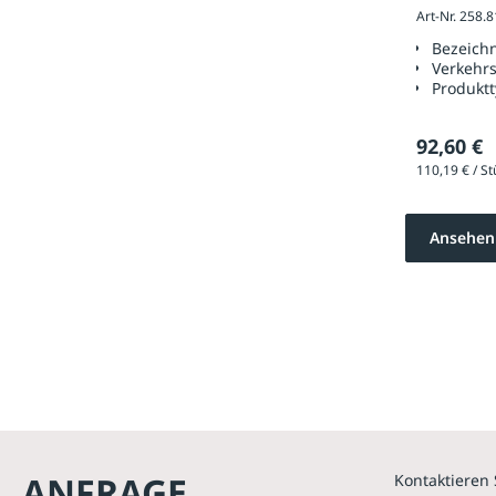
Art-Nr. 258.
Seiten
Bezeich
Verkehr
Produkt
92,60 €
Ansehen
ANFRAGE
Kontaktieren 