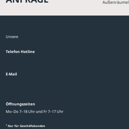
Außenräume!
Kontakte
Unterne
Unsere
Standorte
Referenzen
Themenwelten
Telefon Hotline
Über uns
0800 / 100 49 02
FAQ
Datenschutzein
E-Mail
beratung@ziegler-metall.de
Oder zum Kontaktformular
Informati
Öffnungszeiten
Mo–Do 7–18 Uhr und Fr 7–17 Uhr
Ratgeber
Newsletter-An
1
Nur für Geschäftskunden