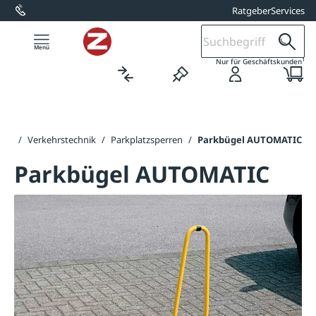
Ratgeber
Services
alt springen
1
Nur für Geschäftskunden
eite
/
Verkehrstechnik
/
Parkplatzsperren
/
Parkbügel AUTOMATIC
Parkbügel AUTOMATIC