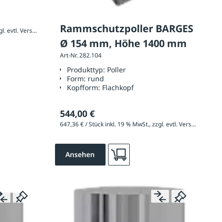
Rammschutzpoller BARGES
371,99 € / Stück inkl. 19 % MwSt., zzgl. evtl. Versandkosten
Ø 154 mm, Höhe 1400 mm
Art-Nr. 282.104
Produkttyp:
Poller
Form:
rund
Kopfform:
Flachkopf
544,00 €
647,36 € / Stück inkl. 19 % MwSt., zzgl. evtl. Versandkosten
Ansehen