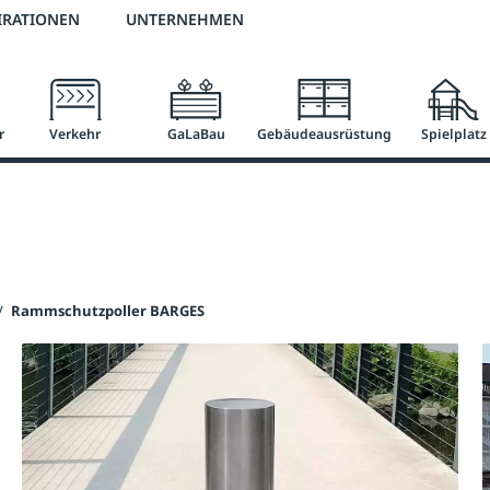
2 % Vorkassen-Skonto
versandkostenfrei ab 50 €
große Produktauswah
IRATIONEN
UNTERNEHMEN
r
Verkehr
GaLaBau
Gebäudeausrüstung
Spielplatz
/
Rammschutzpoller BARGES