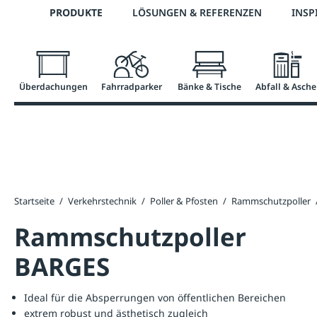
Telefon: 0800 / 100 49 02
PRODUKTE
LÖSUNGEN & REFERENZEN
INSP
springen
Zur Hauptnavigation springen
Überdachungen
Fahrradparker
Bänke & Tische
Abfall & Asche
Startseite
/
Verkehrstechnik
/
Poller & Pfosten
/
Rammschutzpoller
Rammschutzpoller
BARGES
Ideal für die Absperrungen von öffentlichen Bereichen
extrem robust und ästhetisch zugleich