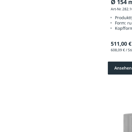
Ø 154 
Art-Nr. 282.
Produkt
Form:
r
Kopffor
511,00 €
Ansehen