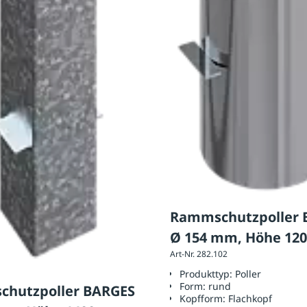
Rammschutzpoller 
Ø 154 mm, Höhe 12
Art-Nr. 282.102
Produkttyp:
Poller
Form:
rund
hutzpoller BARGES
Kopfform:
Flachkopf