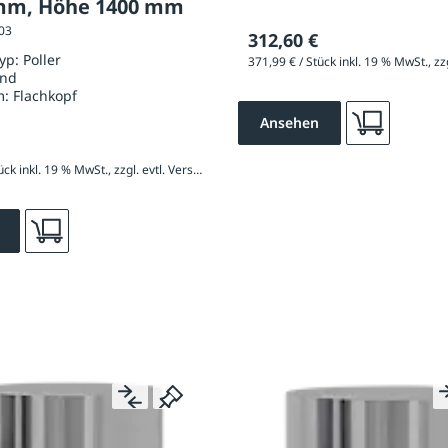
mm, Höhe 1400 mm
103
312,60 €
typ:
Poller
und
m:
Flachkopf
Ansehen
608,09 € / Stück inkl. 19 % MwSt., zzgl. evtl. Versandkosten