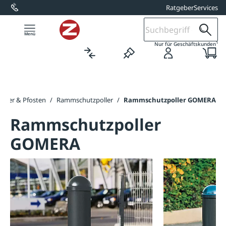
Ratgeber
Services
alt springen
1
Nur für Geschäftskunden
Poller & Pfosten
/
Rammschutzpoller
/
Rammschutzpoller GOMERA
Rammschutzpoller
GOMERA