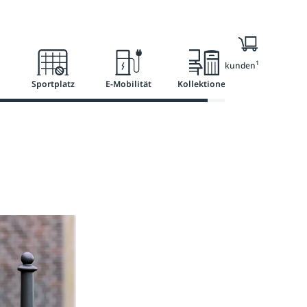
l
Ratgeber
Services
1
Nur für Geschäftskunden
Sportplatz
E-Mobilität
Kollektionen