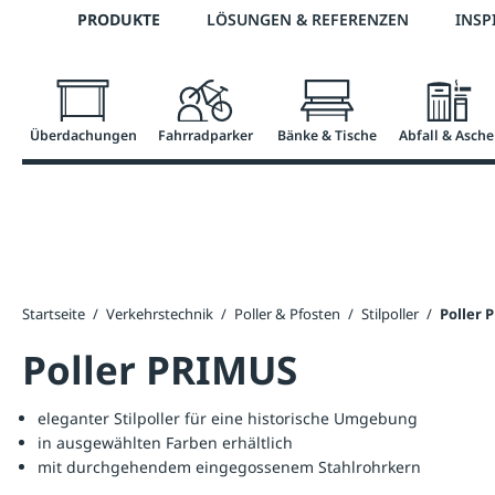
Telefon: 0800 / 100 49 02
PRODUKTE
LÖSUNGEN & REFERENZEN
INSP
springen
Zur Hauptnavigation springen
Überdachungen
Fahrradparker
Bänke & Tische
Abfall & Asche
Startseite
/
Verkehrstechnik
/
Poller & Pfosten
/
Stilpoller
/
Poller 
Poller PRIMUS
eleganter Stilpoller für eine historische Umgebung
in ausgewählten Farben erhältlich
mit durchgehendem eingegossenem Stahlrohrkern