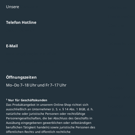
Unsere
Standorte
Referenzen
Themenwelten
Telefon Hotline
Über uns
0800 / 100 49 02
FAQ
Datenschutzein
E-Mail
beratung@ziegler-metall.de
Oder zum Kontaktformular
Informati
Öffnungszeiten
Mo–Do 7–18 Uhr und Fr 7–17 Uhr
Ratgeber
Newsletter-An
1
Nur für Geschäftskunden
Das Produktangebot in unserem Online-Shop richtet sich
Kataloge
ausschließlich an Unternehmer (i. S. v. § 14 Abs. 1 BGB, d. h.
natürliche oder juristische Personen oder rechtsfähige
Stellenauschre
Personengesellschaften, die bei Abschluss des Geschäfts in
Ausübung eingegebenen gewerblichen oder selbständigen
beruflichen Tätigkeit handeln) sowie juristische Personen des
öffentlichen Rechts und öffentlich rechtliche