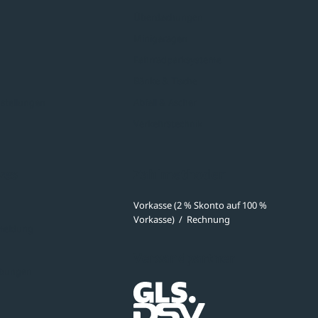
Überdachungen
Minigaragen
Fahrradparksysteme
Bänke & Tische
stellungen
Abfall & Ascher
Verkehrstechnik
ves
Zahlmethoden
Vorkasse (2 % Skonto auf 100 %
Vorkasse)
/
Rechnung
meldung
Versandpartner
ibungen