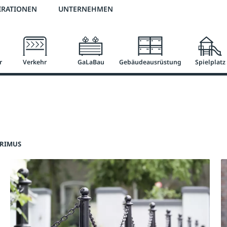
2 % Vorkassen-Skonto
versandkostenfrei ab 50 €
große Produktauswah
IRATIONEN
UNTERNEHMEN
r
Verkehr
GaLaBau
Gebäudeausrüstung
Spielplatz
PRIMUS