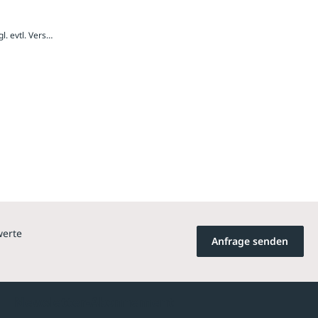
320,35 € / Stück inkl. 19 % MwSt., zzgl. evtl. Versandkosten
werte
Anfrage senden
Newsletter-Abonnement