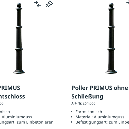
 PRIMUS
Poller PRIMUS ohne
ntschloss
Schließung
066
Art-Nr. 264.065
nisch
Form:
konisch
:
Aluminiumguss
Material:
Aluminiumguss
ungsart:
zum Einbetonieren
Befestigungsart:
zum Einbe