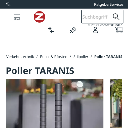
Ratgeber
Services
alt springen
1
Nur für Geschäftskunden
e
/
Verkehrstechnik
/
Poller & Pfosten
/
Stilpoller
/
Poller TARANIS
Poller TARANIS