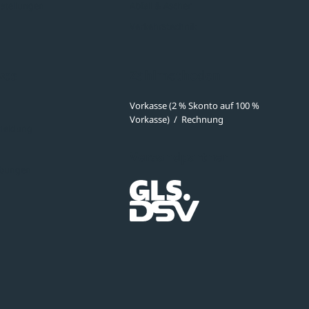
stellungen
Abfall & Ascher
Verkehrstechnik
ves
Zahlmethoden
Vorkasse (2 % Skonto auf 100 %
Vorkasse)
/
Rechnung
meldung
Versandpartner
ibungen