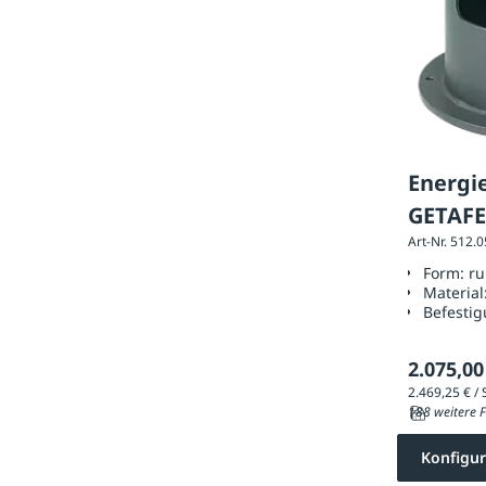
Energi
GETAFE
Art-Nr. 512.
Form:
r
Material
Befestig
2.075,00
188 weitere F
Konfigur