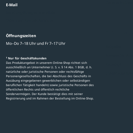
Datenschutzein
E-Mail
beratung@ziegler-metall.de
Oder zum Kontaktformular
Informati
Öffnungszeiten
Mo–Do 7–18 Uhr und Fr 7–17 Uhr
Ratgeber
Newsletter-An
1
Nur für Geschäftskunden
Das Produktangebot in unserem Online-Shop richtet sich
Kataloge
ausschließlich an Unternehmer (i. S. v. § 14 Abs. 1 BGB, d. h.
natürliche oder juristische Personen oder rechtsfähige
Stellenauschre
Personengesellschaften, die bei Abschluss des Geschäfts in
Ausübung eingegebenen gewerblichen oder selbständigen
beruflichen Tätigkeit handeln) sowie juristische Personen des
öffentlichen Rechts und öffentlich rechtliche
Sondervermögen. Der Kunde bestätigt dies mit seiner
Registrierung und im Rahmen der Bestellung im Online-Shop.