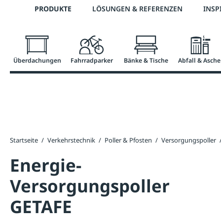
Telefon: 0800 / 100 49 02
PRODUKTE
LÖSUNGEN & REFERENZEN
INSP
springen
Zur Hauptnavigation springen
Überdachungen
Fahrradparker
Bänke & Tische
Abfall & Asche
Startseite
/
Verkehrstechnik
/
Poller & Pfosten
/
Versorgungspoller
Energie-
Versorgungspoller
GETAFE