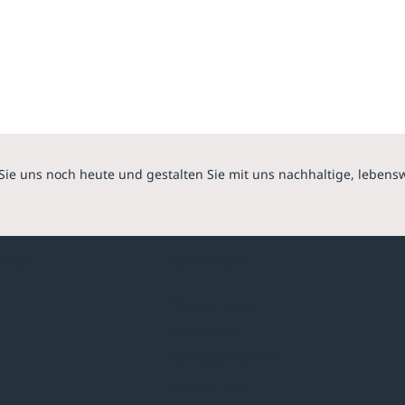
Sie uns noch heute und gestalten Sie mit uns nachhaltige, lebens
hmen
Sortiment
Überdachungen
Minigaragen
Fahrradparksysteme
Bänke & Tische