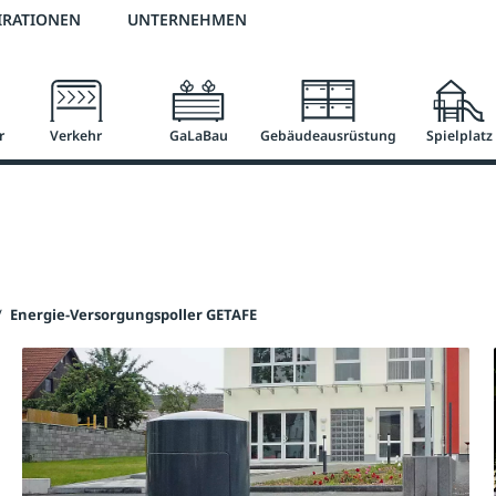
2 % Vorkassen-Skonto
versandkostenfrei ab 50 €
große Produktauswah
IRATIONEN
UNTERNEHMEN
r
Verkehr
GaLaBau
Gebäudeausrüstung
Spielplatz
/
Energie-Versorgungspoller GETAFE