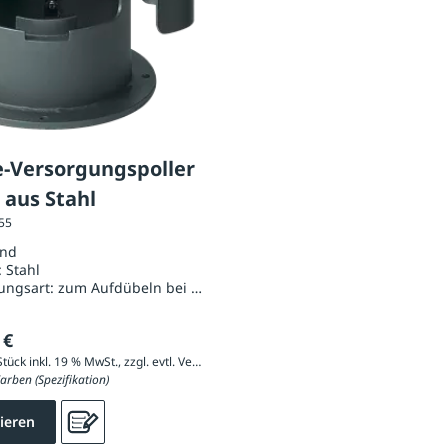
e-Versorgungspoller
 aus Stahl
055
und
:
Stahl
ungsart:
zum Aufdübeln bei +/- 0 mm
 €
2.469,25 € / Stück inkl. 19 % MwSt., zzgl. evtl. Versandkosten
arben (Spezifikation)
ieren