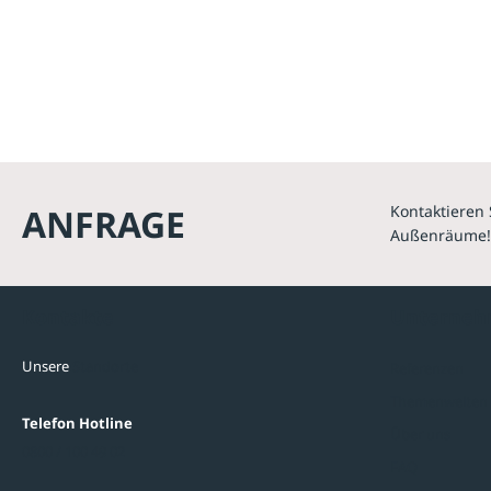
ANFRAGE
Kontaktieren 
Außenräume!
Kontakte
Unterne
Unsere
Standorte
Referenzen
Themenwelten
Telefon Hotline
Über uns
0800 / 100 49 02
FAQ