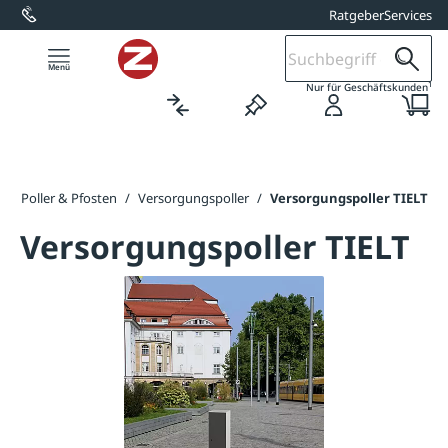
Ratgeber
Services
alt springen
1
Nur für Geschäftskunden
/
Poller & Pfosten
/
Versorgungspoller
/
Versorgungspoller TIELT
Versorgungspoller TIELT