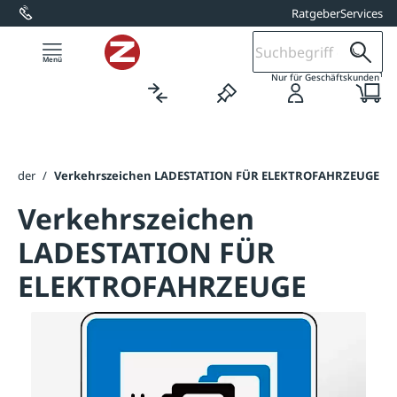
Ratgeber
Services
alt springen
1
Nur für Geschäftskunden
childer
/
Verkehrszeichen LADESTATION FÜR ELEKTROFAHRZEUGE
Verkehrszeichen
LADESTATION FÜR
ELEKTROFAHRZEUGE