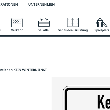
2 % Vorkassen-Skonto
versandkostenfrei ab 50 €
große Produktauswah
IRATIONEN
UNTERNEHMEN
r
Verkehr
GaLaBau
Gebäudeausrüstung
Spielplatz
szeichen KEIN WINTERDIENST