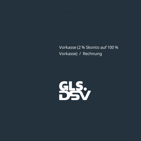
stellungen
Abfall & Ascher
Verkehrstechnik
ves
Zahlmethoden
Vorkasse (2 % Skonto auf 100 %
Vorkasse)
/
Rechnung
meldung
Versandpartner
ibungen