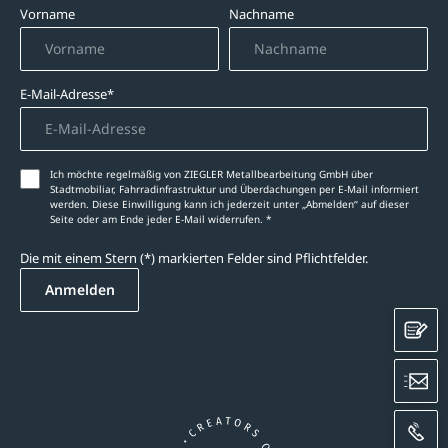
Vorname
Nachname
E-Mail-Adresse*
Ich möchte regelmäßig von ZIEGLER Metallbearbeitung GmbH über
Stadtmobiliar, Fahrradinfrastruktur und Überdachungen per E-Mail informiert
werden. Diese Einwilligung kann ich jederzeit unter „Abmelden‘‘ auf dieser
Seite oder am Ende jeder E-Mail widerrufen. *
Die mit einem Stern (*) markierten Felder sind Pflichtfelder.
Anmelden
K
E
A