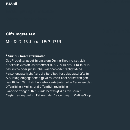
Datenschutzein
E-Mail
beratung@ziegler-metall.de
Oder zum Kontaktformular
Informati
Öffnungszeiten
Mo–Do 7–18 Uhr und Fr 7–17 Uhr
Ratgeber
Newsletter-An
1
Nur für Geschäftskunden
Das Produktangebot in unserem Online-Shop richtet sich
Kataloge
ausschließlich an Unternehmer (i. S. v. § 14 Abs. 1 BGB, d. h.
natürliche oder juristische Personen oder rechtsfähige
Stellenauschre
Personengesellschaften, die bei Abschluss des Geschäfts in
Ausübung eingegebenen gewerblichen oder selbständigen
beruflichen Tätigkeit handeln) sowie juristische Personen des
öffentlichen Rechts und öffentlich rechtliche
Sondervermögen. Der Kunde bestätigt dies mit seiner
Registrierung und im Rahmen der Bestellung im Online-Shop.