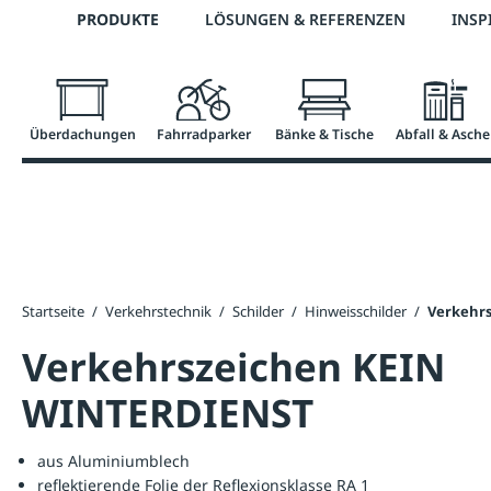
Telefon: 0800 / 100 49 02
PRODUKTE
LÖSUNGEN & REFERENZEN
INSP
springen
Zur Hauptnavigation springen
Überdachungen
Fahrradparker
Bänke & Tische
Abfall & Asche
Startseite
/
Verkehrstechnik
/
Schilder
/
Hinweisschilder
/
Verkehr
Verkehrszeichen KEIN
WINTERDIENST
aus Aluminiumblech
reflektierende Folie der Reflexionsklasse RA 1