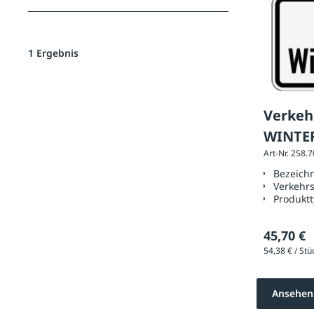
1 Ergebnis
Verkeh
WINTER
Art-Nr. 258.
mm, RA
Bezeich
Verkehr
Produkt
45,70 €
Ansehen