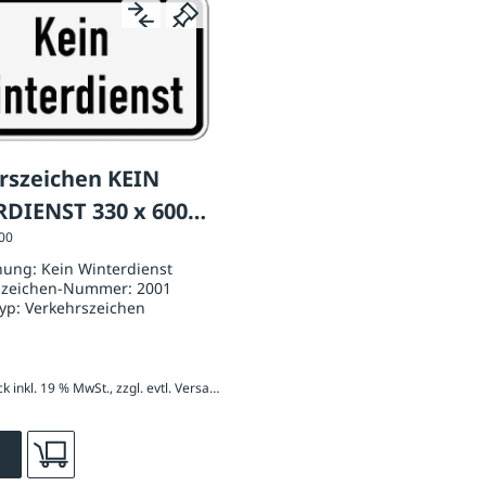
rszeichen KEIN
DIENST 330 x 600
700
 1
nung:
Kein Winterdienst
szeichen-Nummer:
2001
typ:
Verkehrszeichen
54,38 € / Stück inkl. 19 % MwSt., zzgl. evtl. Versandkosten