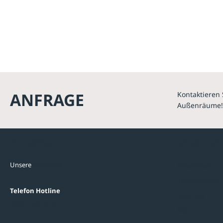
ANFRAGE
Kontaktieren 
Außenräume!
Kontakte
Unterne
Unsere
Standorte
Referenzen
Themenwelten
Telefon Hotline
Über uns
0800 / 100 49 02
FAQ