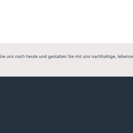
Sie uns noch heute und gestalten Sie mit uns nachhaltige, lebens
hmen
Sortiment
Überdachungen
Minigaragen
Fahrradparksysteme
Bänke & Tische