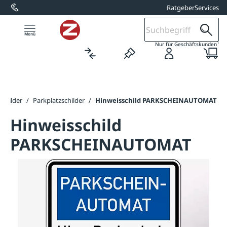
Ratgeber
Services
alt springen
1
Nur für Geschäftskunden
Schilder
/
Parkplatzschilder
/
Hinweisschild PARKSCHEINAUTOMAT
Hinweisschild
PARKSCHEINAUTOMAT