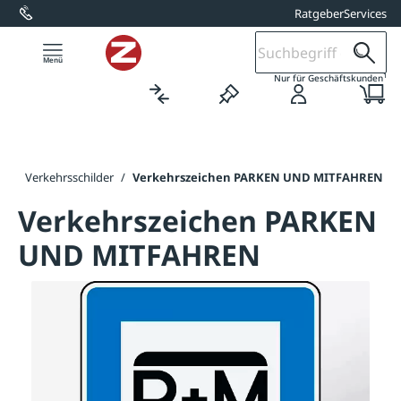
Ratgeber
Services
alt springen
1
Nur für Geschäftskunden
er
/
Verkehrsschilder
/
Verkehrszeichen PARKEN UND MITFAHREN
Verkehrszeichen PARKEN
UND MITFAHREN