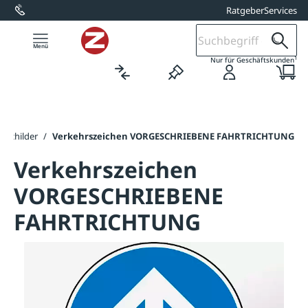
Ratgeber
Services
alt springen
1
Nur für Geschäftskunden
sschilder
/
Verkehrszeichen VORGESCHRIEBENE FAHRTRICHTUNG
Verkehrszeichen
VORGESCHRIEBENE
FAHRTRICHTUNG