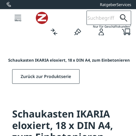
Ratgeber
Services
alt springen
1
Nur für Geschäftskunden
A
/
Schaukasten IKARIA eloxiert, 18 x DIN A4, zum Einbetonieren
Zurück zur Produktserie
Schaukasten IKARIA
eloxiert, 18 x DIN A4,