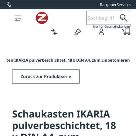
Ratgeber
Services
alt springen
1
Nur für Geschäftskunden
kasten IKARIA pulverbeschichtet, 18 x DIN A4, zum Einbetonieren
Zurück zur Produktserie
Schaukasten IKARIA
pulverbeschichtet, 18