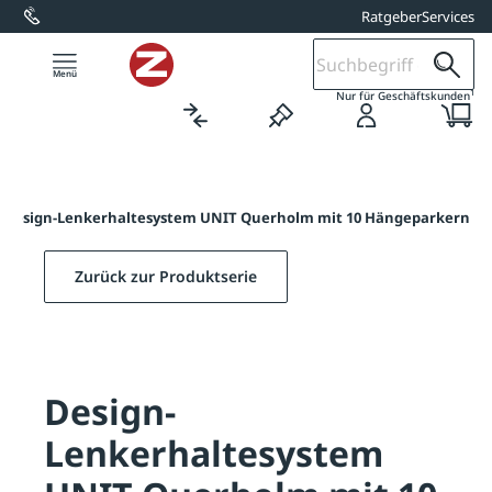
Ratgeber
Services
alt springen
1
Nur für Geschäftskunden
Design-Lenkerhaltesystem UNIT Querholm mit 10 Hängeparkern
Zurück zur Produktserie
Design-
Lenkerhaltesystem