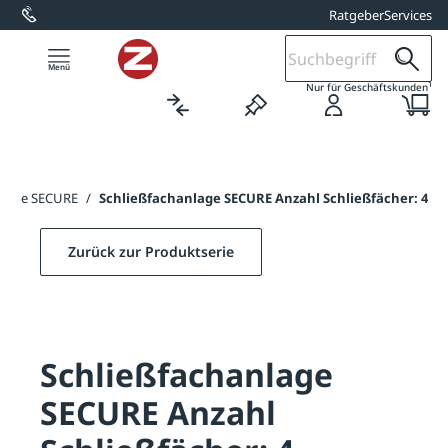
Ratgeber
Services
alt springen
1
Nur für Geschäftskunden
nlage SECURE
/
Schließfachanlage SECURE Anzahl Schließfächer: 4
Zurück zur Produktserie
Schließfachanlage
SECURE Anzahl