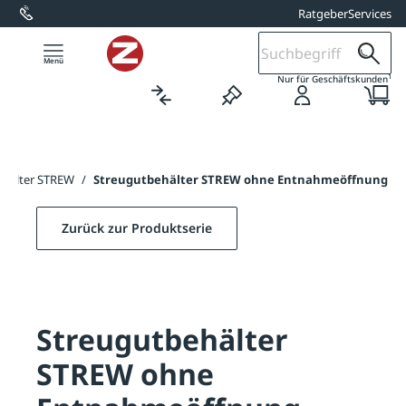
Ratgeber
Services
alt springen
1
Nur für Geschäftskunden
ehälter STREW
/
Streugutbehälter STREW ohne Entnahmeöffnung
Zurück zur Produktserie
Streugutbehälter
STREW ohne