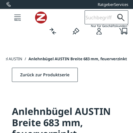
Ratgeber
Services
alt springen
1
Nur für Geschäftskunden
ügel AUSTIN
/
Anlehnbügel AUSTIN Breite 683 mm, feuerverzinkt
Zurück zur Produktserie
Anlehnbügel AUSTIN
Breite 683 mm,