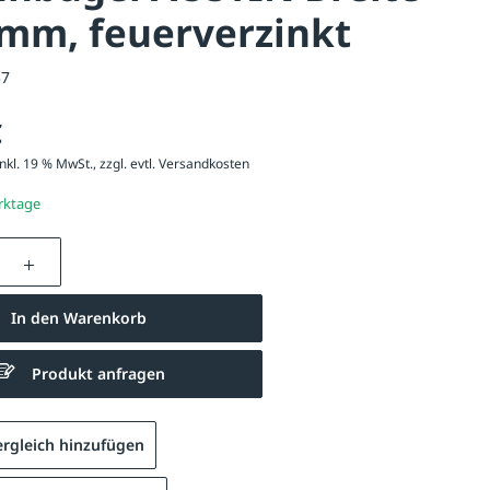
mm, feuerverzinkt
37
€
nkl. 19 % MwSt., zzgl. evtl.
Versandkosten
erktage
nzahl: Gib den gewünschten Wert ein oder be
In den Warenkorb
Produkt anfragen
rgleich hinzufügen