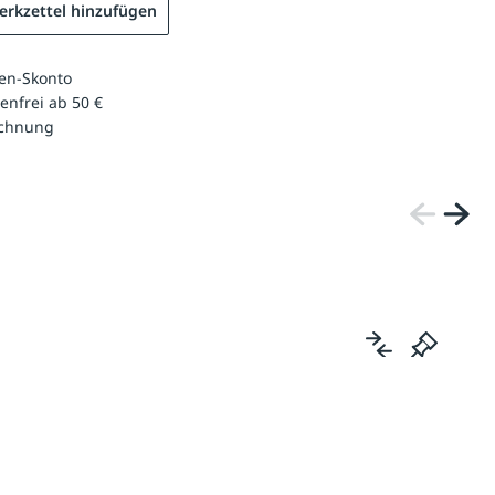
rkzettel hinzufügen
en-Skonto
enfrei ab 50 €
echnung