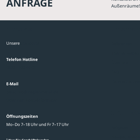
ANFRAGE
Außenräume!
Kontakte
Unterne
Unsere
Standorte
Referenzen
Themenwelten
Telefon Hotline
Über uns
0800 / 100 49 02
FAQ
Datenschutzein
E-Mail
beratung@ziegler-metall.de
Oder zum Kontaktformular
Informati
Öffnungszeiten
Mo–Do 7–18 Uhr und Fr 7–17 Uhr
Ratgeber
Newsletter-An
1