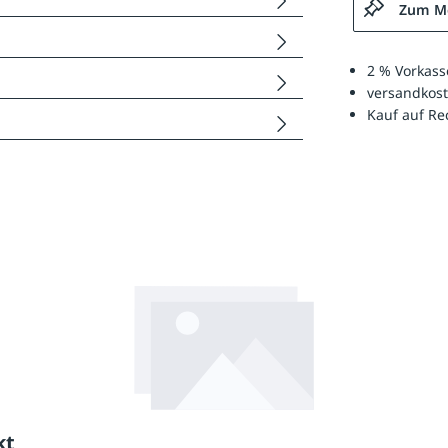
Zum Me
2 % Vorkass
versandkost
Kauf auf R
kt