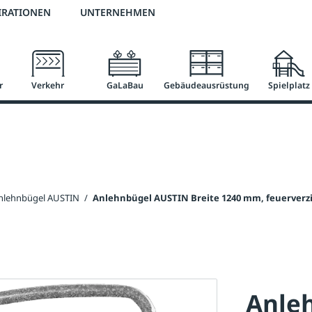
2 % Vorkassen-Skonto
versandkostenfrei ab 50 €
große Produktauswah
IRATIONEN
UNTERNEHMEN
r
Verkehr
GaLaBau
Gebäudeausrüstung
Spielplatz
nlehnbügel AUSTIN
/
Anlehnbügel AUSTIN Breite 1240 mm, feuerverz
Anle