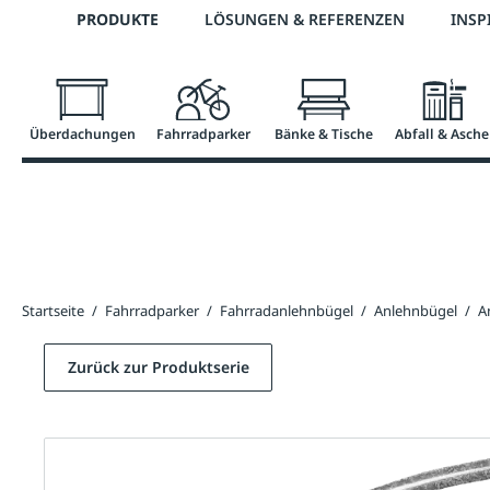
Telefon: 0800 / 100 49 02
PRODUKTE
LÖSUNGEN & REFERENZEN
INSP
springen
Zur Hauptnavigation springen
Überdachungen
Fahrradparker
Bänke & Tische
Abfall & Asche
Startseite
/
Fahrradparker
/
Fahrradanlehnbügel
/
Anlehnbügel
/
A
Zurück zur Produktserie