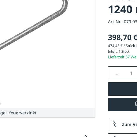
1240 
Art-Nr.:
079.0
398,70 
474,45 € / Stück i
Inhalt:
1 Stück
Lieferzeit 37 W
Produkt A
el, feuerverzinkt
Zum Ve