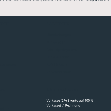
hmen
Sortiment
Überdachungen
Minigaragen
Fahrradparksysteme
Bänke & Tische
stellungen
Abfall & Ascher
Verkehrstechnik
ves
Zahlmethoden
Vorkasse (2 % Skonto auf 100 %
Vorkasse)
/
Rechnung
meldung