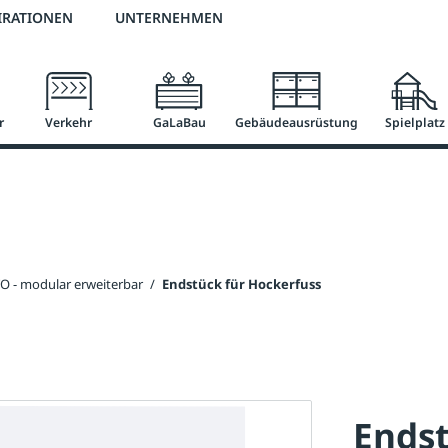
2 % Vorkassen-Skonto
versandkostenfrei ab 50 €
große Produktauswah
IRATIONEN
UNTERNEHMEN
r
Verkehr
GaLaBau
Gebäudeausrüstung
Spielplatz
O - modular erweiterbar
/
Endstück für Hockerfuss
Endst