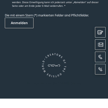
werden. Diese Einwilligung kann ich jederzeit unter „Abmelden‘‘ auf dieser
Seite oder am Ende jeder E-Mail widerrufen. *
Die mit einem Stern (*) markierten Felder sind Pflichtfelder.
Anmelden
K
E
A
R
Ein Unternehmen der CROWD-Gruppe