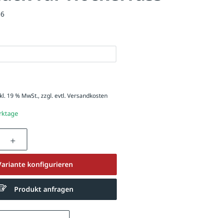
16
kl. 19 % MwSt., zzgl. evtl.
Versandkosten
erktage
nzahl: Gib den gewünschten Wert ein oder be
Variante konfigurieren
Produkt anfragen