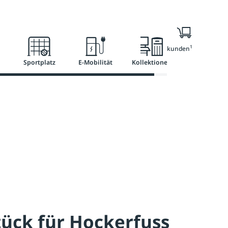
l
Ratgeber
Services
1
Nur für Geschäftskunden
Sportplatz
E-Mobilität
Kollektionen
ück für Hockerfuss