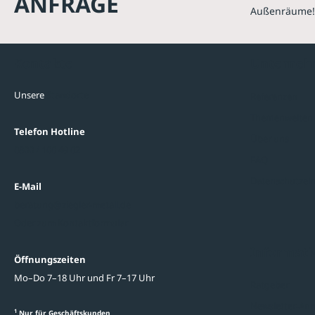
ANFRAGE
Außenräume!
Kontakte
Unterne
Unsere
Standorte
Referenzen
Themenwelten
Telefon Hotline
Über uns
0800 / 100 49 02
FAQ
Datenschutzein
E-Mail
beratung@ziegler-metall.de
Oder zum Kontaktformular
Informati
Öffnungszeiten
Mo–Do 7–18 Uhr und Fr 7–17 Uhr
Ratgeber
Newsletter-An
1
Nur für Geschäftskunden