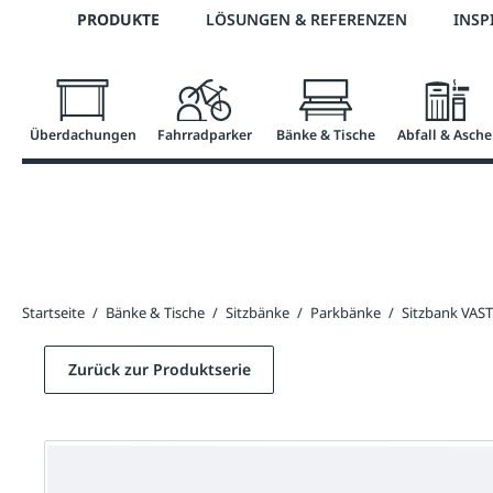
Telefon: 0800 / 100 49 02
PRODUKTE
LÖSUNGEN & REFERENZEN
INSP
springen
Zur Hauptnavigation springen
Überdachungen
Fahrradparker
Bänke & Tische
Abfall & Asche
Startseite
/
Bänke & Tische
/
Sitzbänke
/
Parkbänke
/
Sitzbank VAST
Zurück zur Produktserie