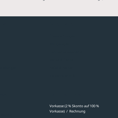
hmen
Sortiment
Überdachungen
Minigaragen
Fahrradparksysteme
Bänke & Tische
stellungen
Abfall & Ascher
Verkehrstechnik
ves
Zahlmethoden
Vorkasse (2 % Skonto auf 100 %
Vorkasse)
/
Rechnung
meldung