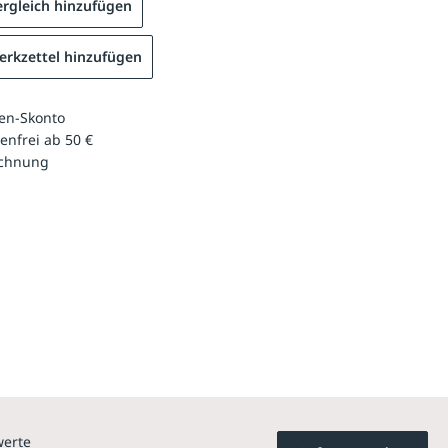
rgleich hinzufügen
rkzettel hinzufügen
en-Skonto
enfrei ab 50 €
echnung
werte