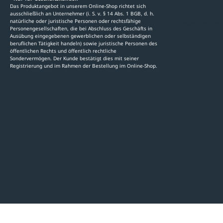
Das Produktangebot in unserem Online-Shop richtet sich
Kataloge
ausschließlich an Unternehmer (i. S. v. § 14 Abs. 1 BGB, d. h.
natürliche oder juristische Personen oder rechtsfähige
Stellenauschre
Personengesellschaften, die bei Abschluss des Geschäfts in
Ausübung eingegebenen gewerblichen oder selbständigen
beruflichen Tätigkeit handeln) sowie juristische Personen des
öffentlichen Rechts und öffentlich rechtliche
Sondervermögen. Der Kunde bestätigt dies mit seiner
Registrierung und im Rahmen der Bestellung im Online-Shop.