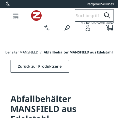
Ratgeber
Services
alt springen
1
Nur für Geschäftskunden
bfallbehälter MANSFIELD
/
Abfallbehälter MANSFIELD aus Edelstahl
Zurück zur Produktserie
Abfallbehälter
MANSFIELD aus