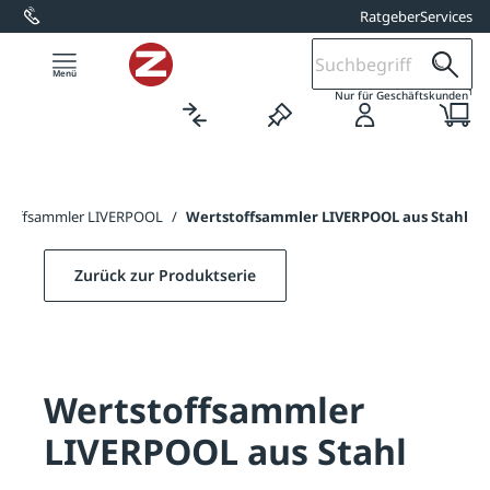
Ratgeber
Services
alt springen
1
Nur für Geschäftskunden
stoffsammler LIVERPOOL
/
Wertstoffsammler LIVERPOOL aus Stahl
Zurück zur Produktserie
Wertstoffsammler
LIVERPOOL aus Stahl