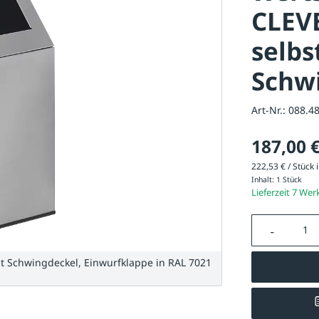
CLEVE
selbs
Schw
Art-Nr.:
088.4
187,00 
222,53 € / Stück i
Inhalt:
1 Stück
Lieferzeit 7 Wer
Produkt A
mit Schwingdeckel, Einwurfklappe in RAL 7021