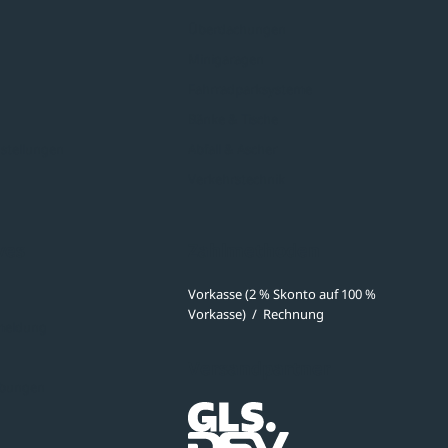
Überdachungen
Minigaragen
Fahrradparksysteme
Bänke & Tische
stellungen
Abfall & Ascher
Verkehrstechnik
ves
Zahlmethoden
Vorkasse (2 % Skonto auf 100 %
Vorkasse)
/
Rechnung
meldung
Versandpartner
ibungen