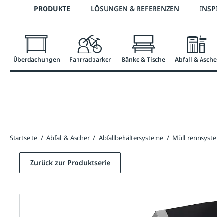
Telefon: 0800 / 100 49 02
PRODUKTE
LÖSUNGEN & REFERENZEN
INSP
springen
Zur Hauptnavigation springen
Überdachungen
Fahrradparker
Bänke & Tische
Abfall & Asche
Startseite
/
Abfall & Ascher
/
Abfallbehältersysteme
/
Mülltrennsyst
Zurück zur Produktserie