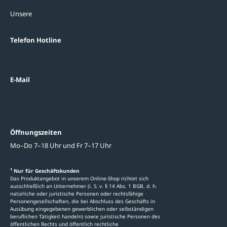
Unsere
Standorte
Referenzen
Themenwelten
Telefon Hotline
Über uns
0800 / 100 49 02
FAQ
Datenschutzein
E-Mail
beratung@ziegler-metall.de
Oder zum Kontaktformular
Informati
Öffnungszeiten
Mo–Do 7–18 Uhr und Fr 7–17 Uhr
Ratgeber
Newsletter-An
1
Nur für Geschäftskunden
Das Produktangebot in unserem Online-Shop richtet sich
Kataloge
ausschließlich an Unternehmer (i. S. v. § 14 Abs. 1 BGB, d. h.
natürliche oder juristische Personen oder rechtsfähige
Stellenauschre
Personengesellschaften, die bei Abschluss des Geschäfts in
Ausübung eingegebenen gewerblichen oder selbständigen
beruflichen Tätigkeit handeln) sowie juristische Personen des
öffentlichen Rechts und öffentlich rechtliche