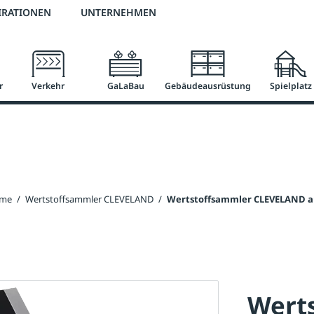
2 % Vorkassen-Skonto
versandkostenfrei ab 50 €
große Produktauswah
IRATIONEN
UNTERNEHMEN
r
Verkehr
GaLaBau
Gebäudeausrüstung
Spielplatz
eme
/
Wertstoffsammler CLEVELAND
/
Wertstoffsammler CLEVELAND aus
Wert