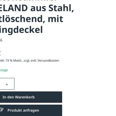
LAND aus Stahl,
tlöschend, mit
ingdeckel
86
€
nkl. 19 % MwSt., zzgl. evtl.
Versandkosten
ktage
nzahl: Gib den gewünschten Wert ein oder be
In den Warenkorb
Produkt anfragen