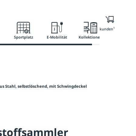
l
Ratgeber
Services
1
Nur für Geschäftskunden
Sportplatz
E-Mobilität
Kollektionen
 Stahl, selbstlöschend, mit Schwingdeckel
stoffsammler