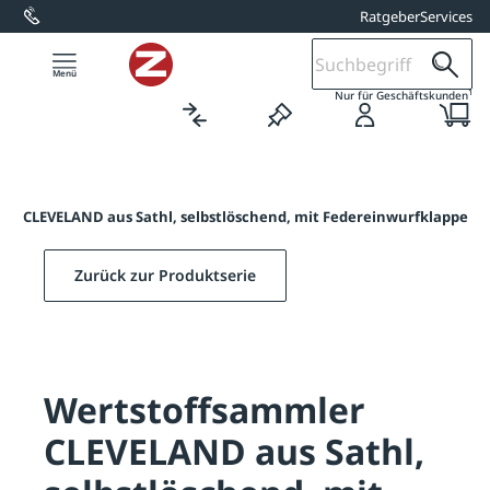
Ratgeber
Services
alt springen
1
Nur für Geschäftskunden
er CLEVELAND aus Sathl, selbstlöschend, mit Federeinwurfklappe
Zurück zur Produktserie
Wertstoffsammler
CLEVELAND aus Sathl,