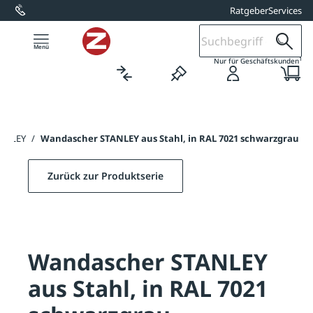
Ratgeber
Services
alt springen
1
Nur für Geschäftskunden
TANLEY
/
Wandascher STANLEY aus Stahl, in RAL 7021 schwarzgrau
Zurück zur Produktserie
Wandascher STANLEY
aus Stahl, in RAL 7021