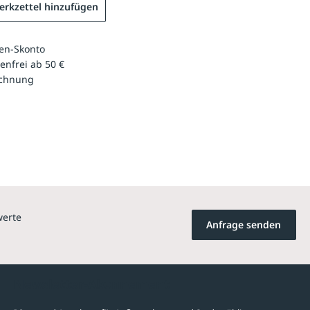
rkzettel hinzufügen
en-Skonto
enfrei ab 50 €
echnung
werte
Anfrage senden
Newsletter-Abonnement