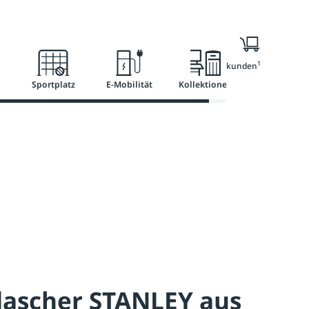
l
Ratgeber
Services
1
Nur für Geschäftskunden
Sportplatz
E-Mobilität
Kollektionen
ascher STANLEY aus