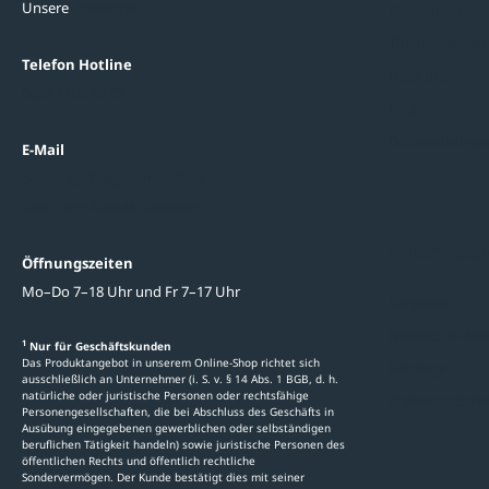
Unsere
Standorte
Referenzen
Themenwelten
Telefon Hotline
Über uns
0800 / 100 49 02
FAQ
Datenschutzein
E-Mail
beratung@ziegler-metall.de
Oder zum Kontaktformular
Informati
Öffnungszeiten
Mo–Do 7–18 Uhr und Fr 7–17 Uhr
Ratgeber
Newsletter-An
1
Nur für Geschäftskunden
Das Produktangebot in unserem Online-Shop richtet sich
Kataloge
ausschließlich an Unternehmer (i. S. v. § 14 Abs. 1 BGB, d. h.
natürliche oder juristische Personen oder rechtsfähige
Stellenauschre
Personengesellschaften, die bei Abschluss des Geschäfts in
Ausübung eingegebenen gewerblichen oder selbständigen
beruflichen Tätigkeit handeln) sowie juristische Personen des
öffentlichen Rechts und öffentlich rechtliche
Sondervermögen. Der Kunde bestätigt dies mit seiner