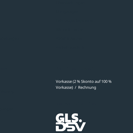
Überdachungen
Minigaragen
Fahrradparksysteme
Bänke & Tische
stellungen
Abfall & Ascher
Verkehrstechnik
ves
Zahlmethoden
Vorkasse (2 % Skonto auf 100 %
Vorkasse)
/
Rechnung
meldung
Versandpartner
ibungen