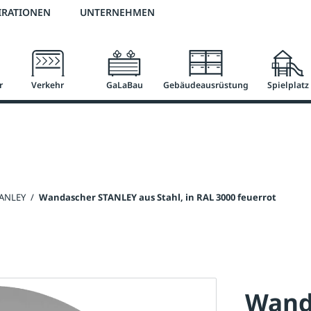
2 % Vorkassen-Skonto
versandkostenfrei ab 50 €
große Produktauswah
IRATIONEN
UNTERNEHMEN
r
Verkehr
GaLaBau
Gebäudeausrüstung
Spielplatz
TANLEY
/
Wandascher STANLEY aus Stahl, in RAL 3000 feuerrot
Wand