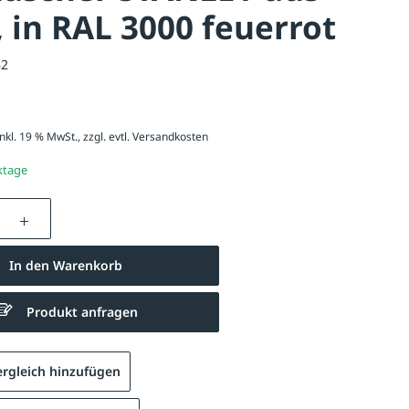
, in RAL 3000 feuerrot
62
nkl. 19 % MwSt., zzgl. evtl.
Versandkosten
ktage
nzahl: Gib den gewünschten Wert ein oder be
In den Warenkorb
Produkt anfragen
rgleich hinzufügen