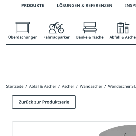
Telefon: 0800 / 100 49 02
PRODUKTE
LÖSUNGEN & REFERENZEN
INSP
springen
Zur Hauptnavigation springen
Überdachungen
Fahrradparker
Bänke & Tische
Abfall & Asche
Startseite
/
Abfall & Ascher
/
Ascher
/
Wandascher
/
Wandascher S
Zurück zur Produktserie