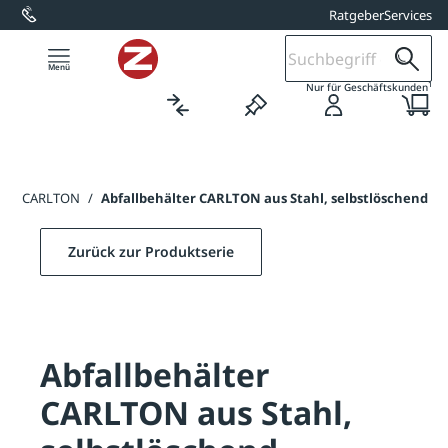
Ratgeber
Services
alt springen
1
Nur für Geschäftskunden
älter CARLTON
/
Abfallbehälter CARLTON aus Stahl, selbstlöschend
Zurück zur Produktserie
Abfallbehälter
CARLTON aus Stahl,