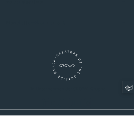
Versandpartner
Newsletter-Abonnement
Ein Unternehmen der CROWD-Gruppe
LinkedIn
Pinterest
Facebook
YouTube
Instagram
AGB
Versandinformationen
Widerrufsrecht
Datenschutz
Impressum