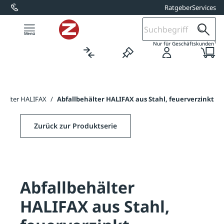
Ratgeber
Services
alt springen
1
Nur für Geschäftskunden
ehälter HALIFAX
/
Abfallbehälter HALIFAX aus Stahl, feuerverzinkt
Zurück zur Produktserie
Abfallbehälter
HALIFAX aus Stahl,