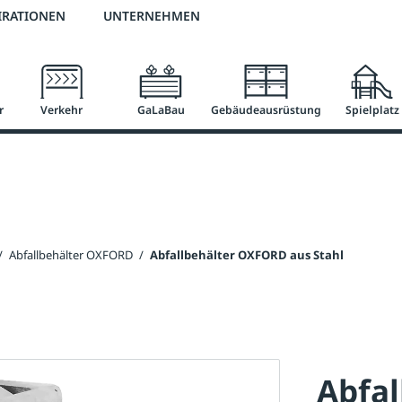
2 % Vorkassen-Skonto
versandkostenfrei ab 50 €
große Produktauswah
IRATIONEN
UNTERNEHMEN
r
Verkehr
GaLaBau
Gebäudeausrüstung
Spielplatz
/
Abfallbehälter OXFORD
/
Abfallbehälter OXFORD aus Stahl
Abfa