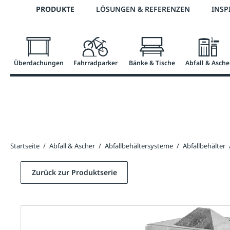
Telefon: 0800 / 100 49 02
PRODUKTE
LÖSUNGEN & REFERENZEN
INSP
springen
Zur Hauptnavigation springen
Überdachungen
Fahrradparker
Bänke & Tische
Abfall & Asche
Startseite
/
Abfall & Ascher
/
Abfallbehältersysteme
/
Abfallbehälter
Zurück zur Produktserie