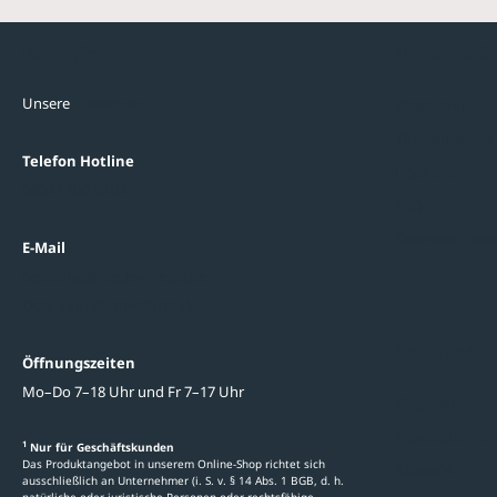
Kontakte
Unterne
Unsere
Standorte
Referenzen
Themenwelten
Telefon Hotline
Über uns
0800 / 100 49 02
FAQ
Datenschutzein
E-Mail
beratung@ziegler-metall.de
Oder zum Kontaktformular
Informati
Öffnungszeiten
Mo–Do 7–18 Uhr und Fr 7–17 Uhr
Ratgeber
Newsletter-An
1
Nur für Geschäftskunden
Das Produktangebot in unserem Online-Shop richtet sich
Kataloge
ausschließlich an Unternehmer (i. S. v. § 14 Abs. 1 BGB, d. h.
natürliche oder juristische Personen oder rechtsfähige