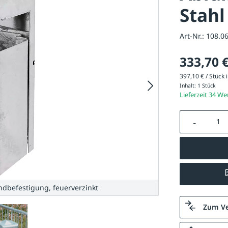
Stahl
Art-Nr.:
108.0
333,70 
397,10 € / Stück i
Inhalt:
1 Stück
Lieferzeit 34 W
Produkt A
ndbefestigung, feuerverzinkt
Zum Ve