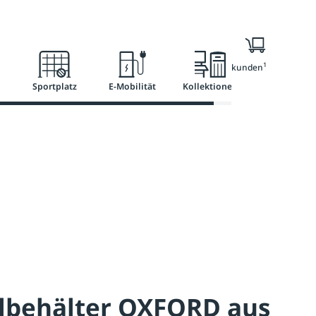
l
Ratgeber
Services
1
Nur für Geschäftskunden
Sportplatz
E-Mobilität
Kollektionen
llbehälter OXFORD aus