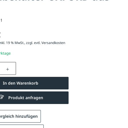
61
€
nkl. 19 % MwSt., zzgl. evtl.
Versandkosten
erktage
nzahl: Gib den gewünschten Wert ein oder be
In den Warenkorb
Produkt anfragen
Abfallbehälter OXFORD mit Ascher, zum Einbetonieren, feuerverz
rgleich hinzufügen