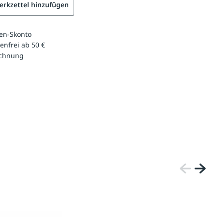
rkzettel hinzufügen
en-Skonto
enfrei ab 50 €
echnung