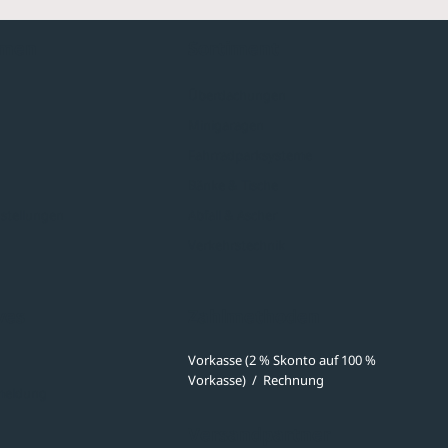
hmen
Sortiment
Überdachungen
Minigaragen
Fahrradparksysteme
Bänke & Tische
stellungen
Abfall & Ascher
Verkehrstechnik
ves
Zahlmethoden
Vorkasse (2 % Skonto auf 100 %
Vorkasse)
/
Rechnung
meldung
Versandpartner