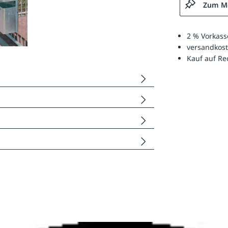
Zum Me
2 % Vorkass
versandkost
Kauf auf R