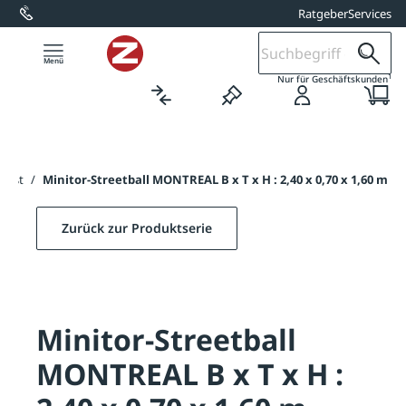
Ratgeber
Services
alt springen
1
Nur für Geschäftskunden
weißt
/
Minitor-Streetball MONTREAL B x T x H : 2,40 x 0,70 x 1,60 m
Zurück zur Produktserie
Minitor-Streetball
MONTREAL B x T x H :