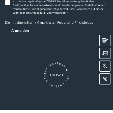
Ich möchte regelmäßig von ZIEGLER Metallbearbeitung GmbH über
Stadtmobiliar, Fahrradinfrastruktur und Überdachungen per E-Mail informiert
werden. Diese Einwilligung kann ich jederzeit unter „Abmelden‘‘ auf dieser
Seite oder am Ende jeder E-Mail widerrufen. *
Die mit einem Stern (*) markierten Felder sind Pflichtfelder.
Anmelden
K
E
A
R
Ein Unternehmen der CROWD-Gruppe