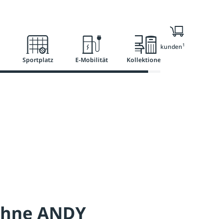
l
Ratgeber
Services
1
Nur für Geschäftskunden
Sportplatz
E-Mobilität
Kollektionen
ahne ANDY