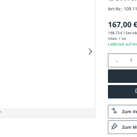
Art-Nr.:
109.1
167,00 
198,73 € / Set ink
Inhalt:
1 Set
Lieferzeit auf A
Produkt A
Zum Ve
Y
Zum Me