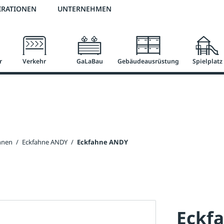
2 % Vorkassen-Skonto
versandkostenfrei ab 50 €
große Produktauswah
IRATIONEN
UNTERNEHMEN
r
Verkehr
GaLaBau
Gebäudeausrüstung
Spielplatz
hnen
/
Eckfahne ANDY
/
Eckfahne ANDY
Eckf