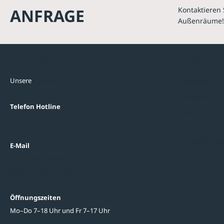
ANFRAGE
Kontaktieren 
Außenräume!
Kontakte
Unterne
Unsere
Standorte
Referenzen
Themenwelten
Telefon Hotline
Über uns
0800 / 100 49 02
FAQ
Datenschutzein
E-Mail
beratung@ziegler-metall.de
Oder zum Kontaktformular
Informati
Öffnungszeiten
Mo–Do 7–18 Uhr und Fr 7–17 Uhr
Ratgeber