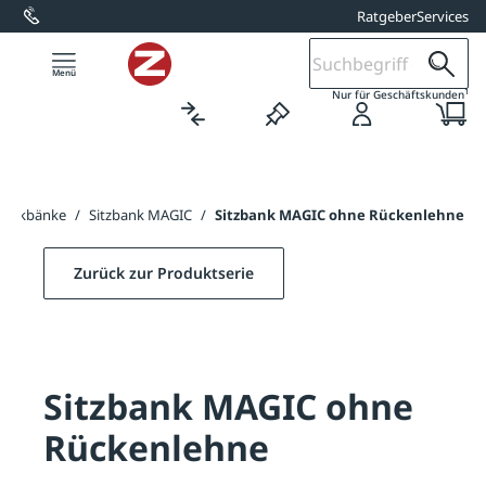
Ratgeber
Services
alt springen
1
Nur für Geschäftskunden
Parkbänke
/
Sitzbank MAGIC
/
Sitzbank MAGIC ohne Rückenlehne
Zurück zur Produktserie
Sitzbank MAGIC ohne
Rückenlehne