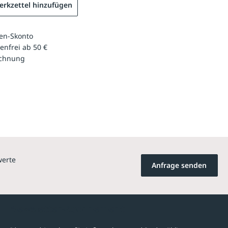
rkzettel hinzufügen
en-Skonto
enfrei ab 50 €
echnung
werte
Anfrage senden
Newsletter-Abonnement