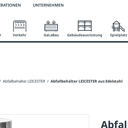
2 % Vorkassen-Skonto
versandkostenfrei ab 50 €
große Produktauswah
IRATIONEN
UNTERNEHMEN
r
Verkehr
GaLaBau
Gebäudeausrüstung
Spielplatz
/
Abfallbehälter LEICESTER
/
Abfallbehälter LEICESTER aus Edelstahl
Abfal