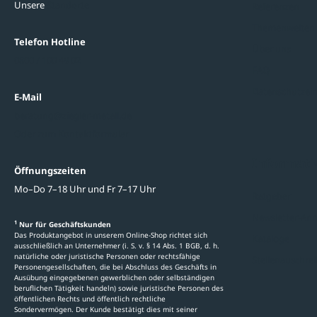
Unsere
Standorte
Referenzen
Themenwelten
Telefon Hotline
Über uns
0800 / 100 49 02
FAQ
Datenschutzein
E-Mail
beratung@ziegler-metall.de
Oder zum Kontaktformular
Informati
Öffnungszeiten
Mo–Do 7–18 Uhr und Fr 7–17 Uhr
Ratgeber
Newsletter-An
1
Nur für Geschäftskunden
Das Produktangebot in unserem Online-Shop richtet sich
Kataloge
ausschließlich an Unternehmer (i. S. v. § 14 Abs. 1 BGB, d. h.
natürliche oder juristische Personen oder rechtsfähige
Stellenauschre
Personengesellschaften, die bei Abschluss des Geschäfts in
Ausübung eingegebenen gewerblichen oder selbständigen
beruflichen Tätigkeit handeln) sowie juristische Personen des
öffentlichen Rechts und öffentlich rechtliche
Sondervermögen. Der Kunde bestätigt dies mit seiner