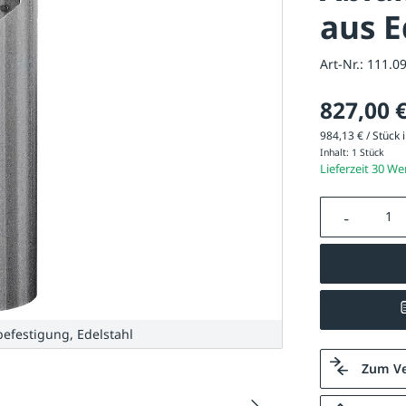
aus E
Art-Nr.:
111.0
827,00 
984,13 € / Stück i
Inhalt:
1 Stück
Lieferzeit 30 W
Produkt A
efestigung, Edelstahl
Zum Ve