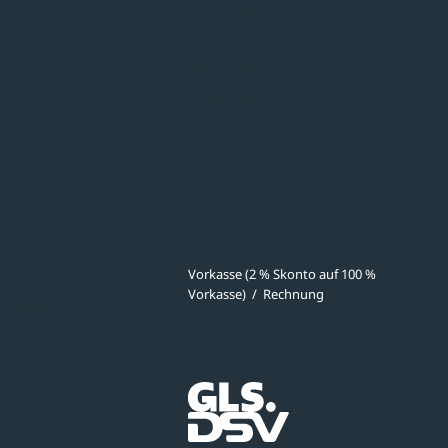
Überdachungen
Minigaragen
Fahrradparksysteme
Bänke & Tische
stellungen
Abfall & Ascher
Verkehrstechnik
ves
Zahlmethoden
Vorkasse (2 % Skonto auf 100 %
Vorkasse)
/
Rechnung
meldung
Versandpartner
ibungen