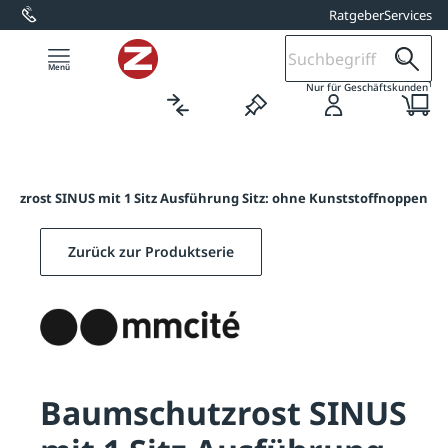
Ratgeber
Services
alt springen
1
Nur für Geschäftskunden
tzrost SINUS mit 1 Sitz Ausführung Sitz: ohne Kunststoffnoppen
Zurück zur Produktserie
Baumschutzrost SINUS