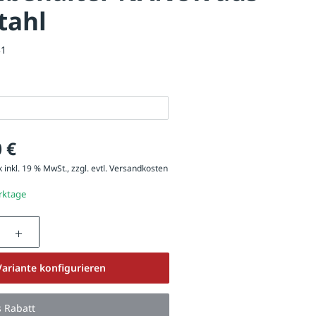
tahl
31
 €
 inkl. 19 % MwSt., zzgl. evtl.
Versandkosten
erktage
nzahl: Gib den gewünschten Wert ein oder be
Detail: Ascher im Schutzdach
Variante konfigurieren
s Rabatt