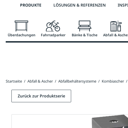
Telefon: 0800 / 100 49 02
PRODUKTE
LÖSUNGEN & REFERENZEN
INSP
springen
Zur Hauptnavigation springen
Überdachungen
Fahrradparker
Bänke & Tische
Abfall & Asche
Startseite
/
Abfall & Ascher
/
Abfallbehältersysteme
/
Kombiascher
/
Zurück zur Produktserie