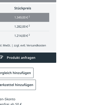
Stückpreis
2
1.349,00 €
2
1.282,00 €
2
1.214,00 €
l. MwSt. | zzgl. evtl.
Versandkosten
Produkt anfragen
rgleich hinzufügen
rkzettel hinzufügen
en-Skonto
enfrei ab 50 €