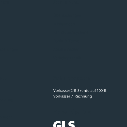
hmen
Sortiment
Überdachungen
Minigaragen
Fahrradparksysteme
Bänke & Tische
stellungen
Abfall & Ascher
Verkehrstechnik
ves
Zahlmethoden
Vorkasse (2 % Skonto auf 100 %
Vorkasse)
/
Rechnung
meldung
Versandpartner
ibungen