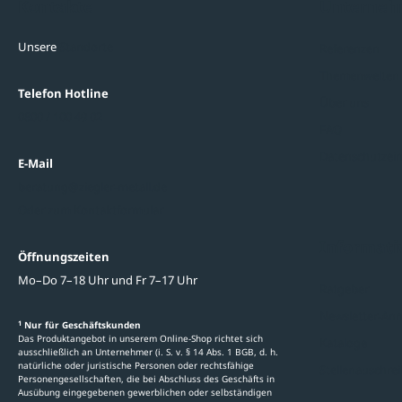
Kontakte
Unterne
Unsere
Standorte
Referenzen
Themenwelten
Telefon Hotline
Über uns
0800 / 100 49 02
FAQ
Datenschutzein
E-Mail
beratung@ziegler-metall.de
Oder zum Kontaktformular
Informati
Öffnungszeiten
Mo–Do 7–18 Uhr und Fr 7–17 Uhr
Ratgeber
Newsletter-An
1
Nur für Geschäftskunden
Das Produktangebot in unserem Online-Shop richtet sich
Kataloge
ausschließlich an Unternehmer (i. S. v. § 14 Abs. 1 BGB, d. h.
natürliche oder juristische Personen oder rechtsfähige
Stellenauschre
Personengesellschaften, die bei Abschluss des Geschäfts in
Ausübung eingegebenen gewerblichen oder selbständigen