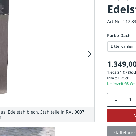
Edels
Art-Nr.:
117.8
Farbe Dach
Bitte wählen
1.349,00
1.605,31 € / Stück
Inhalt:
1 Stück
Lieferzeit 68 W
Produkt A
s: Edelstahlblech, Stahlteile in RAL 9007
m
Staffelprei