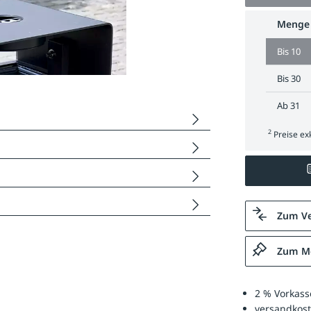
Menge
Bis
10
Bis
30
Ab
31
2
Preise exk
Zum Ve
Zum Me
2 % Vorkass
versandkost