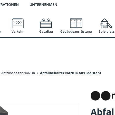
2 % Vorkassen-Skonto
versandkostenfrei ab 50 €
große Produktauswah
IRATIONEN
UNTERNEHMEN
r
Verkehr
GaLaBau
Gebäudeausrüstung
Spielplatz
Abfallbehälter NANUK
/
Abfallbehälter NANUK aus Edelstahl
Abfa