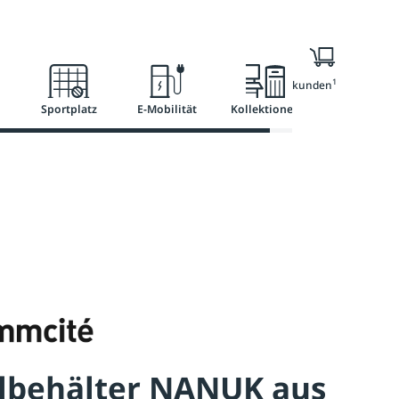
l
Ratgeber
Services
1
Nur für Geschäftskunden
Sportplatz
E-Mobilität
Kollektionen
llbehälter NANUK aus