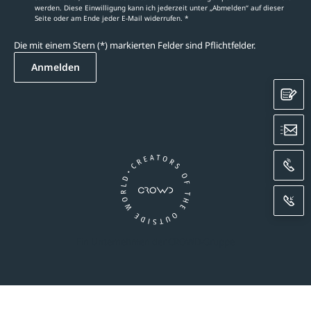
werden. Diese Einwilligung kann ich jederzeit unter „Abmelden‘‘ auf dieser
Seite oder am Ende jeder E-Mail widerrufen. *
Die mit einem Stern (*) markierten Felder sind Pflichtfelder.
Anmelden
K
E
A
R
Ein Unternehmen der CROWD-Gruppe