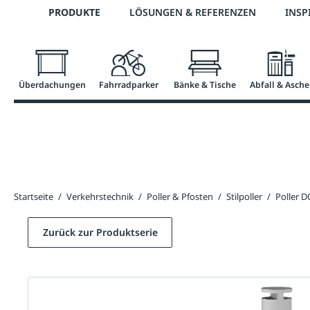
Telefon: 0800 / 100 49 02
PRODUKTE
LÖSUNGEN & REFERENZEN
INSP
springen
Zur Hauptnavigation springen
Überdachungen
Fahrradparker
Bänke & Tische
Abfall & Asche
Startseite
/
Verkehrstechnik
/
Poller & Pfosten
/
Stilpoller
/
Poller 
Zurück zur Produktserie