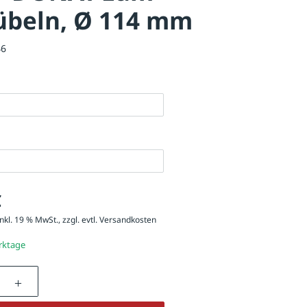
übeln, Ø 114 mm
46
€
nkl. 19 % MwSt., zzgl. evtl.
Versandkosten
erktage
nzahl: Gib den gewünschten Wert ein oder be