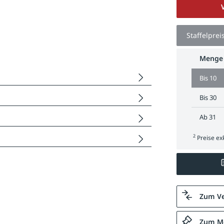
Staffelprei
Menge
Bis
10
Bis
30
Ab
31
2
Preise exk
Zum Ve
Zum Me