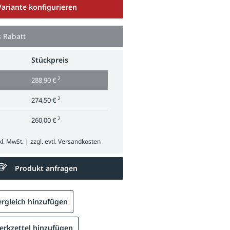
Variante konfigurieren
s Rabatt
Stückpreis
2
288,90 €
2
274,50 €
2
260,00 €
l. MwSt. | zzgl. evtl.
Versandkosten
Produkt anfragen
rgleich hinzufügen
rkzettel hinzufügen