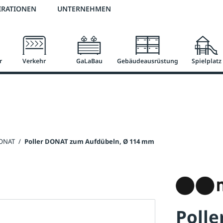
2 % Vorkassen-Skonto
versandkostenfrei ab 50 €
große Produktauswah
IRATIONEN
UNTERNEHMEN
r
Verkehr
GaLaBau
Gebäudeausrüstung
Spielplatz
DONAT
/
Poller DONAT zum Aufdübeln, Ø 114 mm
Poll