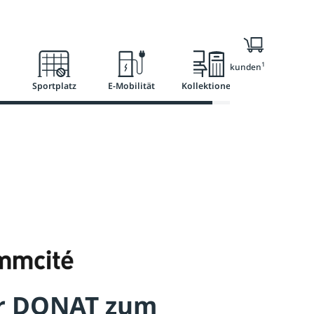
l
Ratgeber
Services
1
Nur für Geschäftskunden
Sportplatz
E-Mobilität
Kollektionen
er DONAT zum