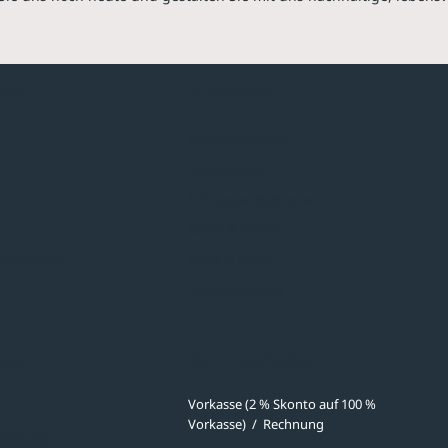
hmen
Sortiment
Überdachungen
Minigaragen
Fahrradparksysteme
Bänke & Tische
stellungen
Abfall & Ascher
Verkehrstechnik
ves
Zahlmethoden
Vorkasse (2 % Skonto auf 100 %
Vorkasse)
/
Rechnung
meldung