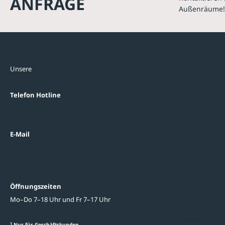
ANFRAGE
Außenräume!
Kontakte
Unterne
Unsere
Standorte
Referenzen
Themenwelten
Telefon Hotline
Über uns
0800 / 100 49 02
FAQ
Datenschutzein
E-Mail
beratung@ziegler-metall.de
Oder zum Kontaktformular
Informati
Öffnungszeiten
Mo–Do 7–18 Uhr und Fr 7–17 Uhr
Ratgeber
Newsletter-An
1
Nur für Geschäftskunden