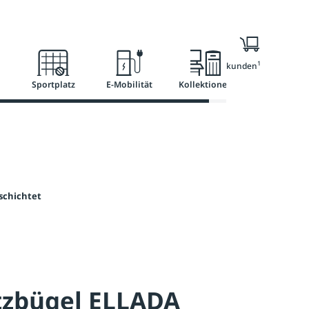
l
Ratgeber
Services
1
Nur für Geschäftskunden
Sportplatz
E-Mobilität
Kollektionen
schichtet
tzbügel ELLADA