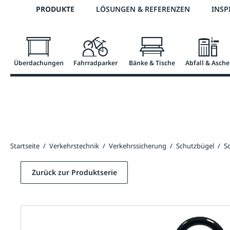
Telefon: 0800 / 100 49 02
PRODUKTE
LÖSUNGEN & REFERENZEN
INSP
springen
Zur Hauptnavigation springen
Überdachungen
Fahrradparker
Bänke & Tische
Abfall & Asche
Startseite
/
Verkehrstechnik
/
Verkehrssicherung
/
Schutzbügel
/
S
Zurück zur Produktserie