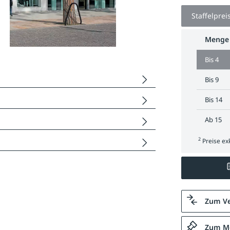
Staffelprei
Menge
Bis
4
Bis
9
Bis
14
Ab
15
2
Preise exk
Zum Ve
Zum Me