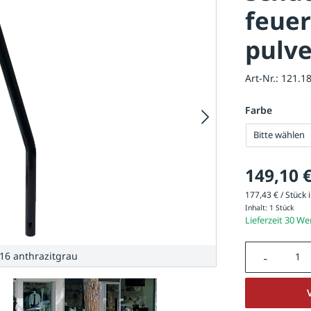
feuer
pulve
Art-Nr.:
121.1
Farbe
Bitte wählen
149,10 
177,43 € / Stück i
Inhalt:
1 Stück
Lieferzeit 30 W
Produkt A
16 anthrazitgrau