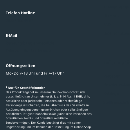
Themenwelten
Telefon Hotline
Über uns
0800 / 100 49 02
FAQ
Datenschutzein
E-Mail
beratung@ziegler-metall.de
Oder zum Kontaktformular
Informati
Öffnungszeiten
Mo–Do 7–18 Uhr und Fr 7–17 Uhr
Ratgeber
Newsletter-An
1
Nur für Geschäftskunden
Das Produktangebot in unserem Online-Shop richtet sich
Kataloge
ausschließlich an Unternehmer (i. S. v. § 14 Abs. 1 BGB, d. h.
natürliche oder juristische Personen oder rechtsfähige
Stellenauschre
Personengesellschaften, die bei Abschluss des Geschäfts in
Ausübung eingegebenen gewerblichen oder selbständigen
beruflichen Tätigkeit handeln) sowie juristische Personen des
öffentlichen Rechts und öffentlich rechtliche
Sondervermögen. Der Kunde bestätigt dies mit seiner
Registrierung und im Rahmen der Bestellung im Online-Shop.