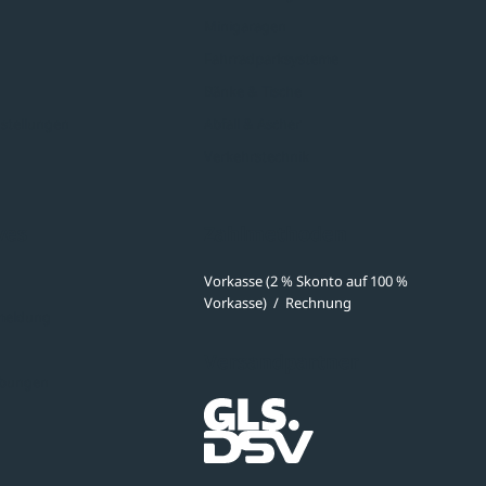
Minigaragen
Fahrradparksysteme
Bänke & Tische
stellungen
Abfall & Ascher
Verkehrstechnik
ves
Zahlmethoden
Vorkasse (2 % Skonto auf 100 %
Vorkasse)
/
Rechnung
meldung
Versandpartner
ibungen