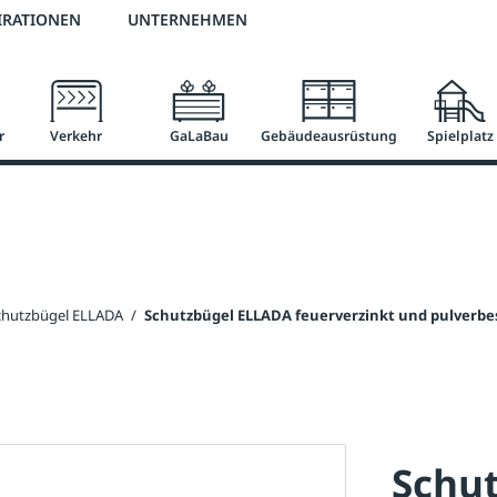
2 % Vorkassen-Skonto
versandkostenfrei ab 50 €
große Produktauswah
IRATIONEN
UNTERNEHMEN
r
Verkehr
GaLaBau
Gebäudeausrüstung
Spielplatz
chutzbügel ELLADA
/
Schutzbügel ELLADA feuerverzinkt und pulverbe
Schu