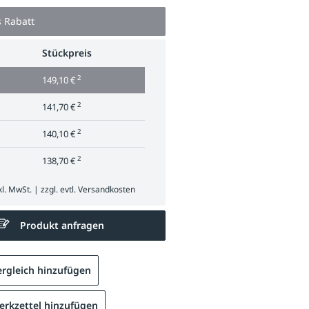
s Rabatt
Stückpreis
2
149,10 €
2
141,70 €
2
140,10 €
2
138,70 €
l. MwSt. | zzgl. evtl.
Versandkosten
Produkt anfragen
rgleich hinzufügen
rkzettel hinzufügen