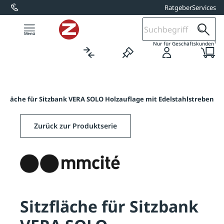
Ratgeber
Services
alt springen
1
Nur für Geschäftskunden
itzfläche für Sitzbank VERA SOLO Holzauflage mit Edelstahlstreben
Zurück zur Produktserie
Sitzfläche für Sitzbank