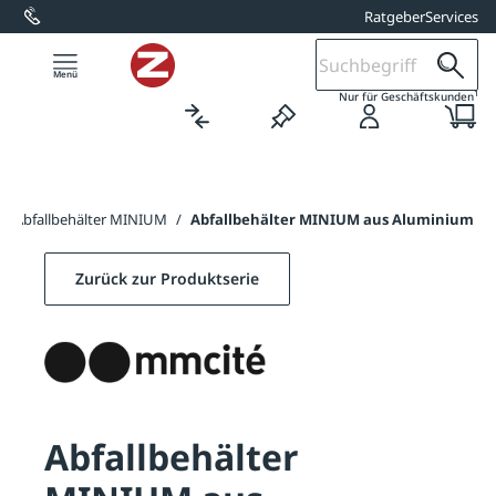
Ratgeber
Services
alt springen
1
Nur für Geschäftskunden
/
Abfallbehälter MINIUM
/
Abfallbehälter MINIUM aus Aluminium
Zurück zur Produktserie
Abfallbehälter