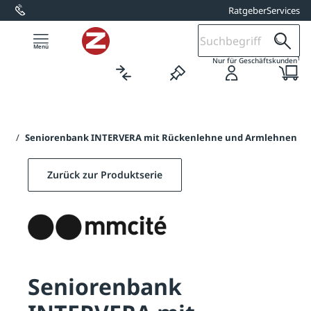
Ratgeber
Services
alt springen
1
Nur für Geschäftskunden
ERA
/
Seniorenbank INTERVERA mit Rückenlehne und Armlehnen
Zurück zur Produktserie
Seniorenbank