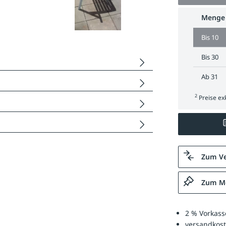
Menge
Bis
10
Bis
30
Ab
31
2
Preise exk
Zum Ve
Zum Me
2 % Vorkass
versandkost