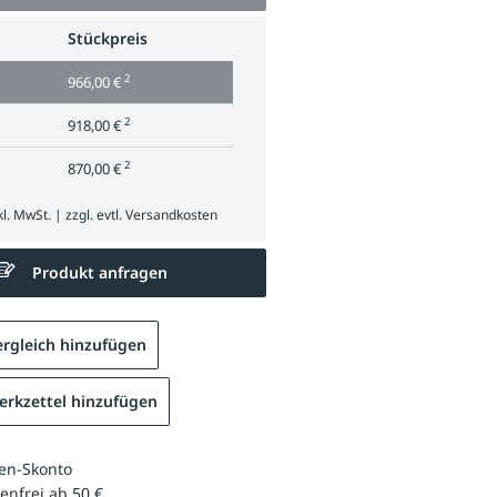
Stückpreis
2
966,00 €
2
918,00 €
2
870,00 €
l. MwSt. | zzgl. evtl.
Versandkosten
Produkt anfragen
rgleich hinzufügen
rkzettel hinzufügen
en-Skonto
enfrei ab 50 €