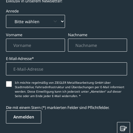
Exklusiv in unserem Newsletter!
Anrede
Vorname
Nachname
E-Mail-Adresse*
Ich möchte regelmäßig von ZIEGLER Metallbearbeitung GmbH über
Stadtmobiliar, Fahrradinfrastruktur und Überdachungen per E-Mail informiert
werden. Diese Einwilligung kann ich jederzeit unter „Abmelden‘‘ auf dieser
Seite oder am Ende jeder E-Mail widerrufen. *
Die mit einem Stern (*) markierten Felder sind Pflichtfelder.
Anmelden
K