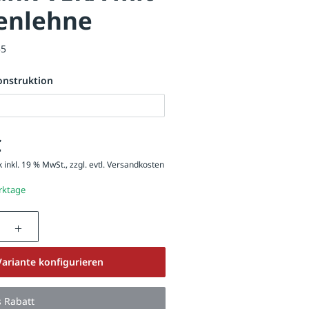
enlehne
55
onstruktion
€
 inkl. 19 % MwSt., zzgl. evtl.
Versandkosten
erktage
nzahl: Gib den gewünschten Wert ein oder be
Variante konfigurieren
s Rabatt