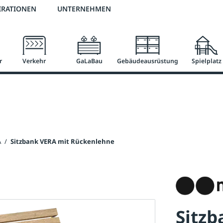
2 % Vorkassen-Skonto
versandkostenfrei ab 50 €
große Produktauswah
IRATIONEN
UNTERNEHMEN
r
Verkehr
GaLaBau
Gebäudeausrüstung
Spielplatz
A
/
Sitzbank VERA mit Rückenlehne
Sitzb