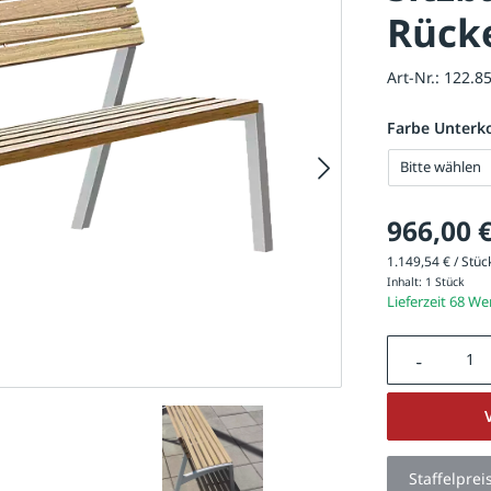
Rück
Art-Nr.:
122.8
Farbe Unterk
Bitte wählen
966,00 
1.149,54 € / Stück
Inhalt:
1 Stück
Lieferzeit 68 W
Produkt A
Staffelprei