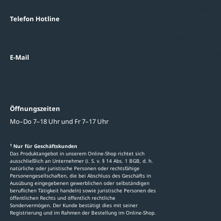
Themenwelten
Telefon Hotline
Über uns
0800 / 100 49 02
FAQ
Datenschutzein
E-Mail
beratung@ziegler-metall.de
Oder zum Kontaktformular
Informati
Öffnungszeiten
Mo–Do 7–18 Uhr und Fr 7–17 Uhr
Ratgeber
Newsletter-An
1
Nur für Geschäftskunden
Das Produktangebot in unserem Online-Shop richtet sich
Kataloge
ausschließlich an Unternehmer (i. S. v. § 14 Abs. 1 BGB, d. h.
natürliche oder juristische Personen oder rechtsfähige
Stellenauschre
Personengesellschaften, die bei Abschluss des Geschäfts in
Ausübung eingegebenen gewerblichen oder selbständigen
beruflichen Tätigkeit handeln) sowie juristische Personen des
öffentlichen Rechts und öffentlich rechtliche
Sondervermögen. Der Kunde bestätigt dies mit seiner
Registrierung und im Rahmen der Bestellung im Online-Shop.