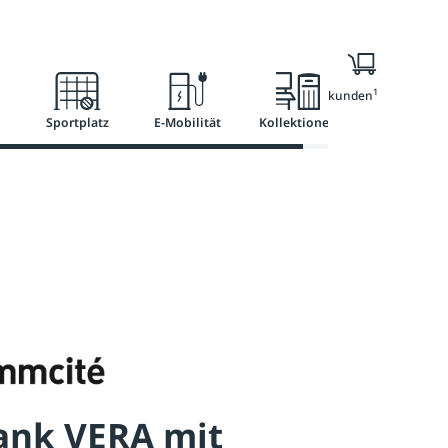
l
Ratgeber
Services
1
Nur für Geschäftskunden
Sportplatz
E-Mobilität
Kollektionen
ank VERA mit