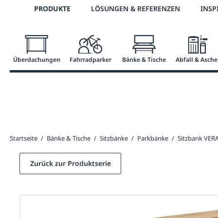
Telefon: 0800 / 100 49 02
PRODUKTE
LÖSUNGEN & REFERENZEN
INSP
springen
Zur Hauptnavigation springen
Überdachungen
Fahrradparker
Bänke & Tische
Abfall & Asche
Startseite
/
Bänke & Tische
/
Sitzbänke
/
Parkbänke
/
Sitzbank VER
Zurück zur Produktserie