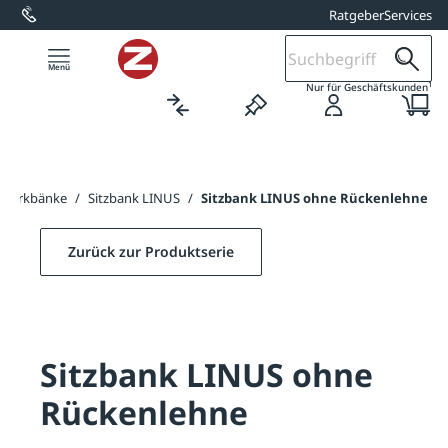
Ratgeber
Services
alt springen
1
Nur für Geschäftskunden
Parkbänke
/
Sitzbank LINUS
/
Sitzbank LINUS ohne Rückenlehne
Zurück zur Produktserie
Sitzbank LINUS ohne
Rückenlehne